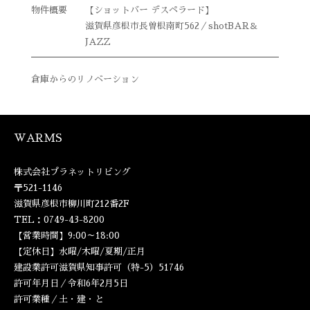
【ショットバー デスペラード】
滋賀県彦根市長曽根南町562／shotBAR＆
JAZZ
倉庫からのリノベーション
WARMS
株式会社プラネットリビング
〒521-1146
滋賀県彦根市柳川町212番2F
TEL：0749-43-8200
【営業時間】9:00～18:00
【定休日】水曜/木曜/夏期/正月
建設業許可滋賀県知事許可（特-5）51746
許可年月日／令和6年2月5日
許可業種／土・建・と