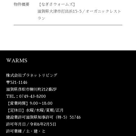
【なぎさウォームズ】
滋賀県大津市打出浜15-5／オーガニックレスト
ラン
WARMS
株式会社プラネットリビング
〒521-1146
滋賀県彦根市柳川町212番2F
TEL：0749-43-8200
【営業時間】9:00～18:00
【定休日】水曜/木曜/夏期/正月
建設業許可滋賀県知事許可（特-5）51746
許可年月日／令和6年2月5日
許可業種／土・建・と