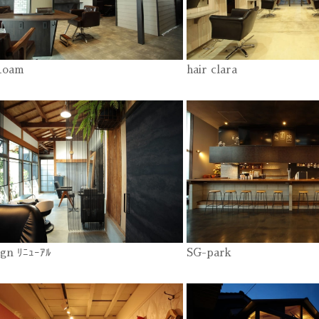
Roam
hair clara
ign ﾘﾆｭｰｱﾙ
SG-park