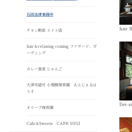
石田法律事務所
hair 
チキン野郎 エイト店
hair＆relaxing coming ファサード、ガ
ーデニング
カレー食堂 じゃんご
大津市認可 小規模保育園 えんじぇるは
うす
Dei-s
オリーブ保育園
Cafe＆Sweets CAFE SUGI