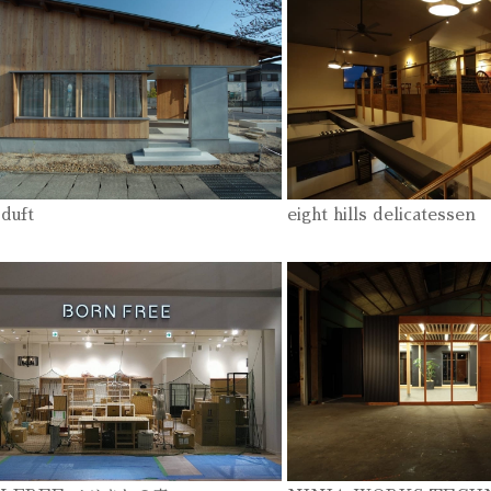
k duft
eight hills delicatessen