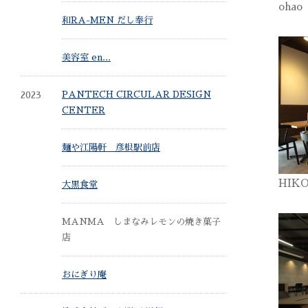
oha
和RA-MEN だし奉行
美容室 en...
2023
PANTECH CIRCULAR DESIGN
CENTER
麺や江陽軒 彦根駅前店
HIK
大黒食堂
MANMA しまなみレモンの焼き菓子
店
おにぎり庵