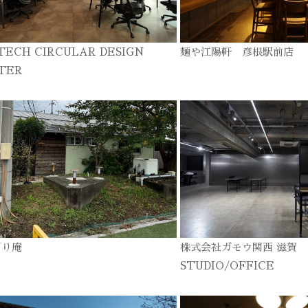
TECH CIRCULAR DESIGN
麺や江陽軒 彦根駅前店
TER
ぎり庵
株式会社ガモウ関西 滋賀
STUDIO/OFFICE