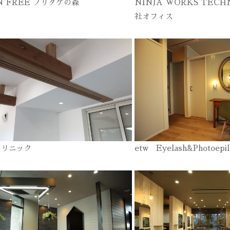
N FREE ノリタケの森
NINJA WORKS TECH
社オフィス
クリニック
etw Eyelash&Photoepil