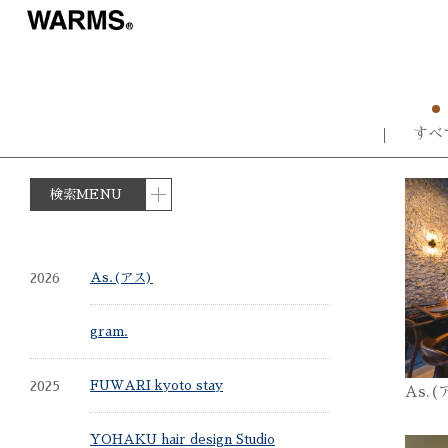
すべ
検索MENU
2026
As.(アス)
gram.
2025
FUWARI kyoto stay
As.(
YOHAKU hair design Studio