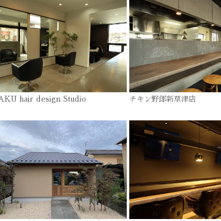
KU hair design Studio
チキン野郎新草津店