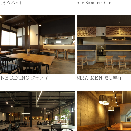
o（オウハオ）
bar Samurai Girl
ONE DINING ジャンゴ
和RA-MEN だし奉行