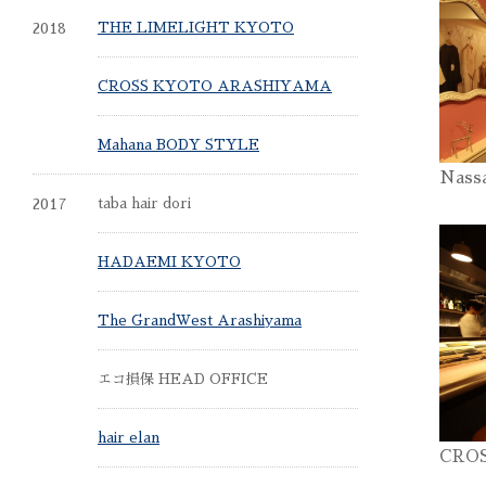
2018
THE LIMELIGHT KYOTO
CROSS KYOTO ARASHIYAMA
Mahana BODY STYLE
Nass
2017
taba hair dori
HADAEMI KYOTO
The GrandWest Arashiyama
エコ損保 HEAD OFFICE
hair elan
CRO