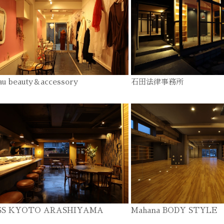
au beauty＆accessory
石田法律事務所
SS KYOTO ARASHIYAMA
Mahana BODY STYLE