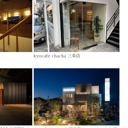
kyocafe chacha 三条店