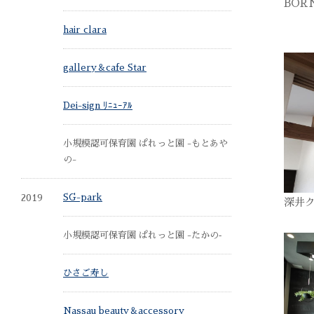
BOR
hair clara
gallery＆cafe Star
Dei-sign ﾘﾆｭｰｱﾙ
小規模認可保育園 ぱれっと園 -もとあや
の-
2019
SG-park
深井
小規模認可保育園 ぱれっと園 -たかの‐
ひさご寿し
Nassau beauty＆accessory