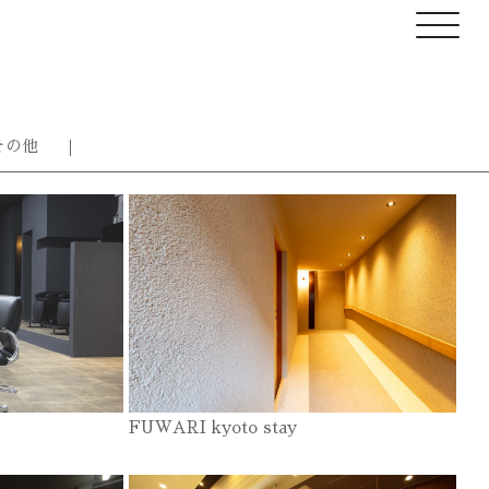
その他
FUWARI kyoto stay