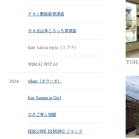
チキン野郎新草津店
カネ吉山本ころっち草津店
hair salon epta（エプタ）
YOHA
NIMAI NITAI
2024
ohao（オウハオ）
bar Samurai Girl
ひさご寿し別邸
HIKONE DINING ジャンゴ