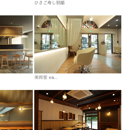
ひさご寿し別邸
美容室 en...