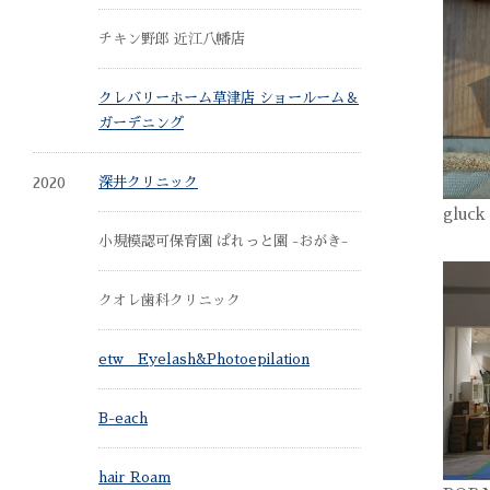
チキン野郎 近江八幡店
クレバリーホーム草津店 ショールーム＆
ガーデニング
2020
深井クリニック
gluc
小規模認可保育園 ぱれっと園 -おがき-
クオレ歯科クリニック
etw Eyelash&Photoepilation
B-each
hair Roam