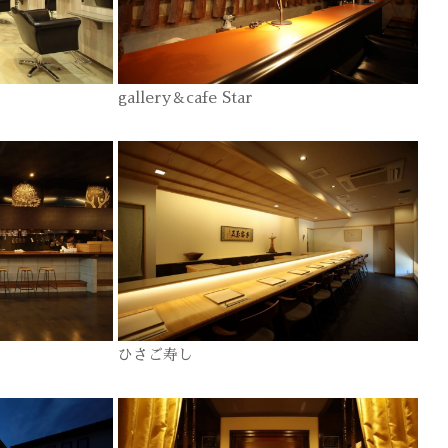
gallery＆cafe Star
ひさご寿し