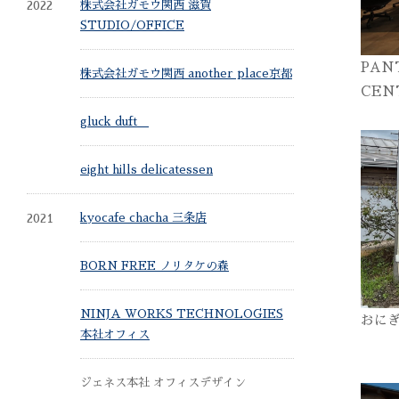
2022
株式会社ガモウ関西 滋賀
STUDIO/OFFICE
PAN
株式会社ガモウ関西 another place京都
CEN
gluck duft
eight hills delicatessen
2021
kyocafe chacha 三条店
BORN FREE ノリタケの森
NINJA WORKS TECHNOLOGIES
おに
本社オフィス
ジェネス本社 オフィスデザイン