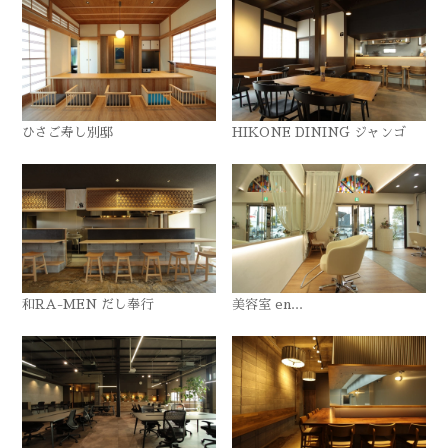
ひさご寿し別邸
HIKONE DINING ジャンゴ
和RA-MEN だし奉行
美容室 en...