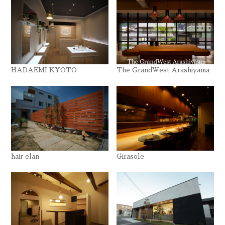
HADAEMI KYOTO
The GrandWest Arashiyama
hair elan
Girasole