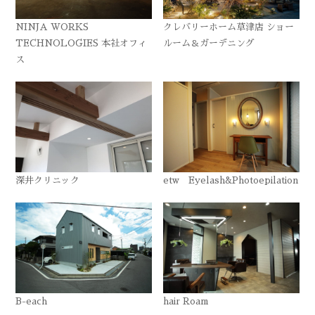
NINJA WORKS
クレバリーホーム草津店 ショー
TECHNOLOGIES 本社オフィ
ルーム＆ガーデニング
ス
深井クリニック
etw Eyelash&Photoepilation
B-each
hair Roam