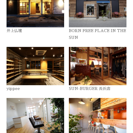
井上仏壇
BORN FREE PLACE IN THE
SUN
yippee
SUN-BURGER 長浜店