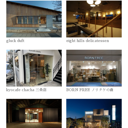
gluck duft
eight hills delicatessen
kyocafe chacha 三条店
BORN FREE ノリタケの森