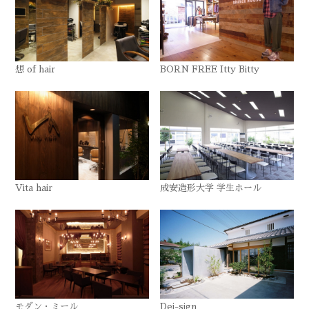
想 of hair
BORN FREE Itty Bitty
Vita hair
成安造形大学 学生ホール
モダン・ミール
Dei-sign