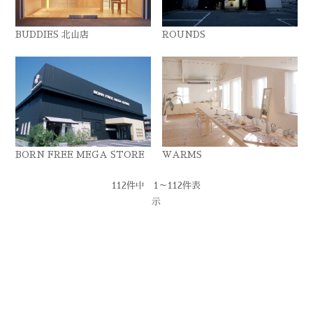
BUDDIES 北山店
ROUNDS
BORN FREE MEGA STORE
WARMS
112件中 1～112件表
示