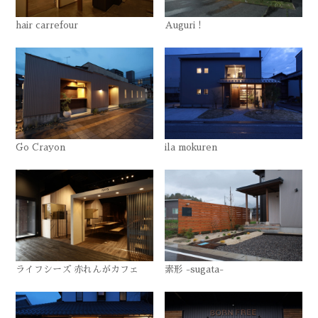
hair carrefour
Auguri !
Go Crayon
ila mokuren
ライフシーズ 赤れんがカフェ
素形 -sugata-