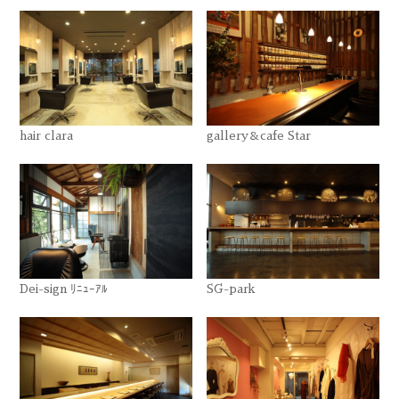
hair clara
gallery＆cafe Star
Dei-sign ﾘﾆｭｰｱﾙ
SG-park