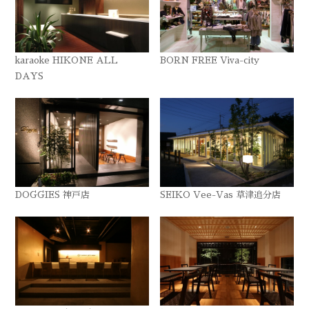
karaoke HIKONE ALL
BORN FREE Viva-city
DAYS
DOGGIES 神戸店
SEIKO Vee-Vas 草津追分店