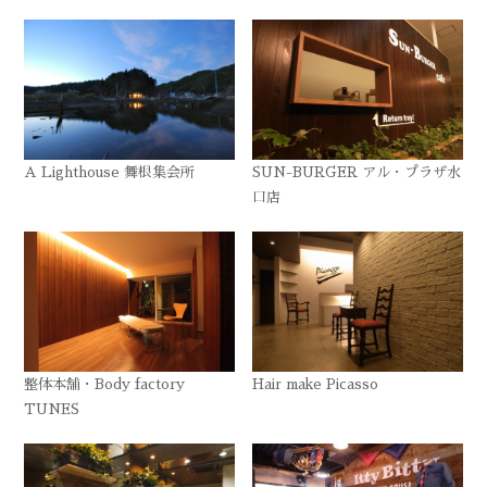
A Lighthouse 舞根集会所
SUN-BURGER アル・プラザ水
口店
整体本舗・Body factory
Hair make Picasso
TUNES