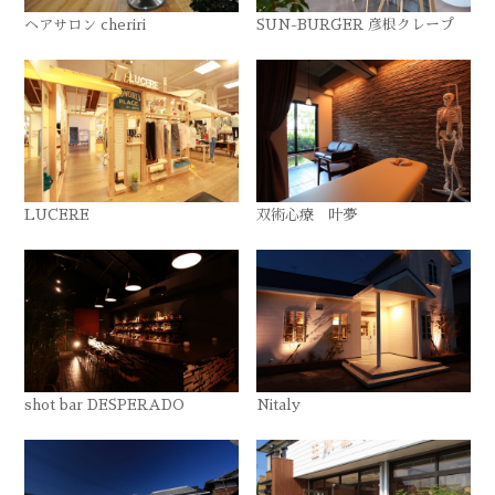
ヘアサロン cheriri
SUN-BURGER 彦根クレープ
LUCERE
双術心療 叶夢
shot bar DESPERADO
Nitaly