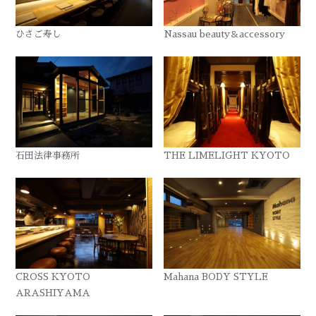
ひさご寿し
Nassau beauty＆accessory
石田法律事務所
THE LIMELIGHT KYOTO
CROSS KYOTO
Mahana BODY STYLE
ARASHIYAMA