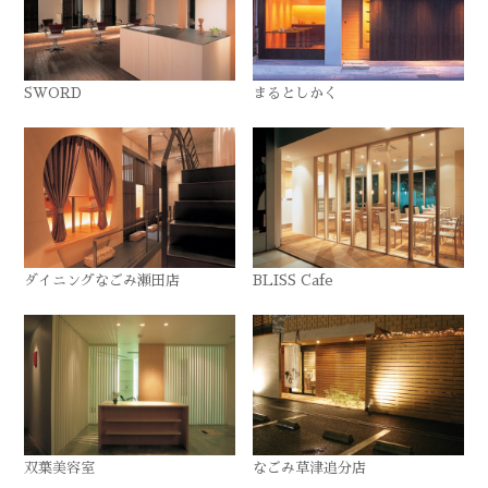
SWORD
まるとしかく
ダイニングなごみ瀬田店
BLISS Cafe
双葉美容室
なごみ草津追分店