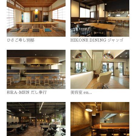
ひさご寿し別邸
HIKONE DINING ジャンゴ
和RA-MEN だし奉行
美容室 en...