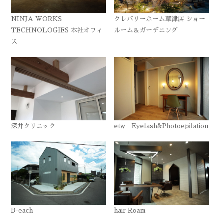
NINJA WORKS
クレバリーホーム草津店 ショー
TECHNOLOGIES 本社オフィ
ルーム＆ガーデニング
ス
深井クリニック
etw Eyelash&Photoepilation
B-each
hair Roam