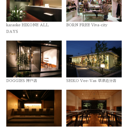
karaoke HIKONE ALL
BORN FREE Viva-city
DAYS
DOGGIES 神戸店
SEIKO Vee-Vas 草津追分店