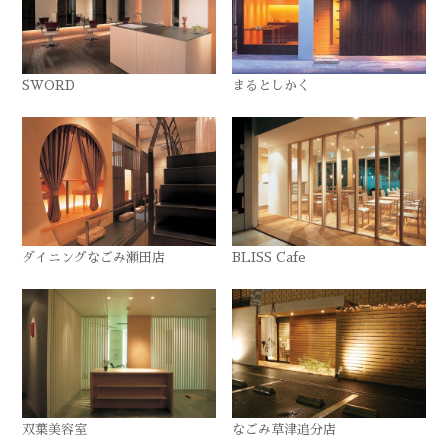
SWORD
まるとしかく
ダイニングなごみ瀬田店
BLISS Cafe
双葉美容室
なごみ草津追分店