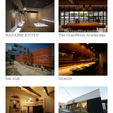
HADAEMI KYOTO
The GrandWest Arashiyama
hair elan
Girasole