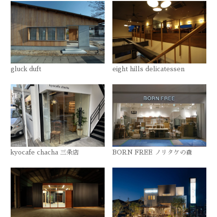
gluck duft
eight hills delicatessen
kyocafe chacha 三条店
BORN FREE ノリタケの森