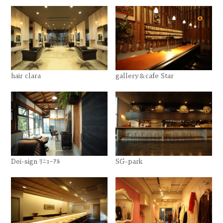
hair clara
gallery＆cafe Star
Dei-sign ﾘﾆｭｰｱﾙ
SG-park