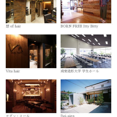
想 of hair
BORN FREE Itty Bitty
Vita hair
成安造形大学 学生ホール
モダン・ミール
Dei-sign