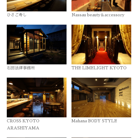
ひさご寿し
Nassau beauty＆accessory
石田法律事務所
THE LIMELIGHT KYOTO
CROSS KYOTO
Mahana BODY STYLE
ARASHIYAMA