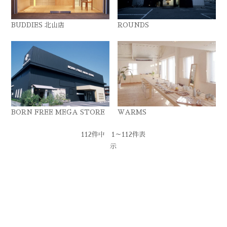
BUDDIES 北山店
ROUNDS
BORN FREE MEGA STORE
WARMS
112件中 1～112件表
示