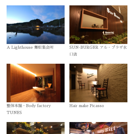
A Lighthouse 舞根集会所
SUN-BURGER アル・プラザ水
口店
整体本舗・Body factory
Hair make Picasso
TUNES