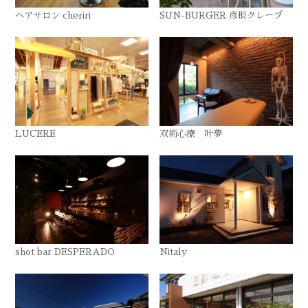
ヘアサロン cheriri
SUN-BURGER 彦根クレープ
LUCERE
双術心療 叶夢
shot bar DESPERADO
Nitaly