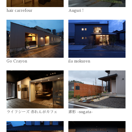
hair carrefour
Auguri !
Go Crayon
ila mokuren
ライフシーズ 赤れんがカフェ
素形 -sugata-