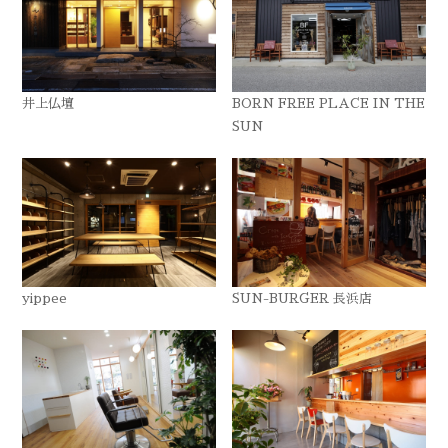
井上仏壇
BORN FREE PLACE IN THE
SUN
yippee
SUN-BURGER 長浜店