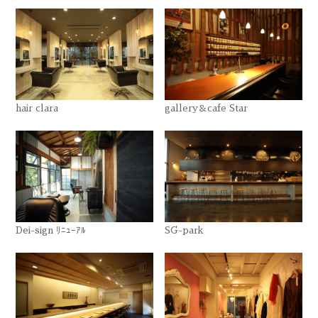
hair clara
gallery＆cafe Star
Dei-sign ﾘﾆｭｰｱﾙ
SG-park