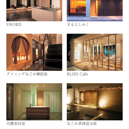
SWORD
まるとしかく
ダイニングなごみ瀬田店
BLISS Cafe
双葉美容室
なごみ草津追分店