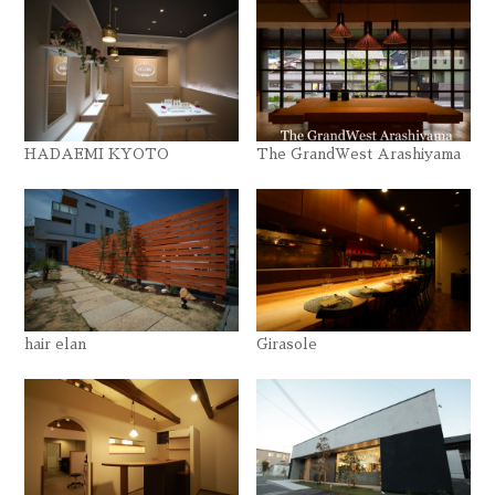
HADAEMI KYOTO
The GrandWest Arashiyama
hair elan
Girasole