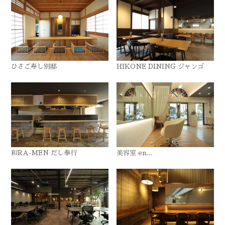
ひさご寿し別邸
HIKONE DINING ジャンゴ
和RA-MEN だし奉行
美容室 en...