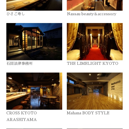
ひさご寿し
Nassau beauty＆accessory
石田法律事務所
THE LIMELIGHT KYOTO
CROSS KYOTO
Mahana BODY STYLE
ARASHIYAMA