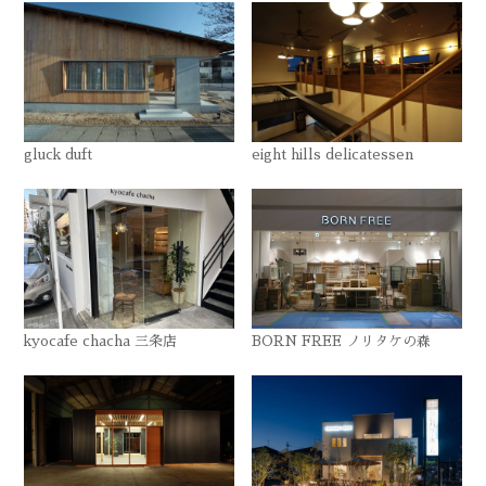
gluck duft
eight hills delicatessen
kyocafe chacha 三条店
BORN FREE ノリタケの森