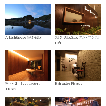
A Lighthouse 舞根集会所
SUN-BURGER アル・プラザ水
口店
整体本舗・Body factory
Hair make Picasso
TUNES