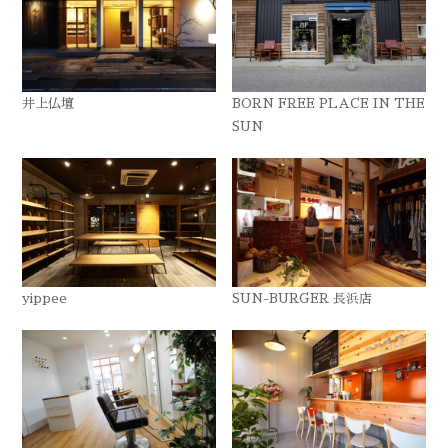
井上仏壇
BORN FREE PLACE IN THE
SUN
yippee
SUN-BURGER 長浜店