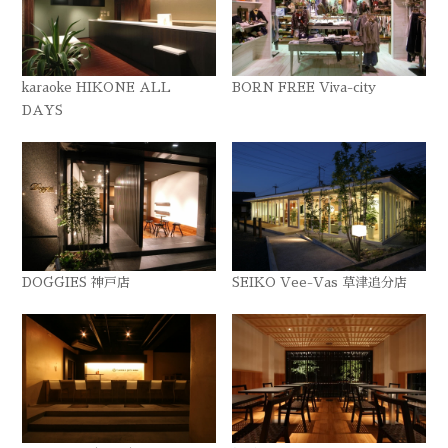
karaoke HIKONE ALL
BORN FREE Viva-city
DAYS
DOGGIES 神戸店
SEIKO Vee-Vas 草津追分店