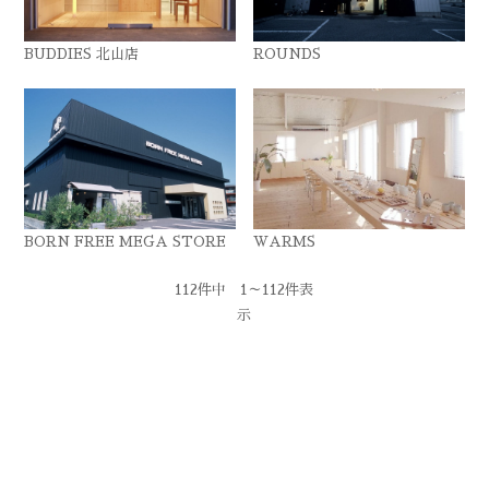
BUDDIES 北山店
ROUNDS
BORN FREE MEGA STORE
WARMS
112件中 1～112件表
示