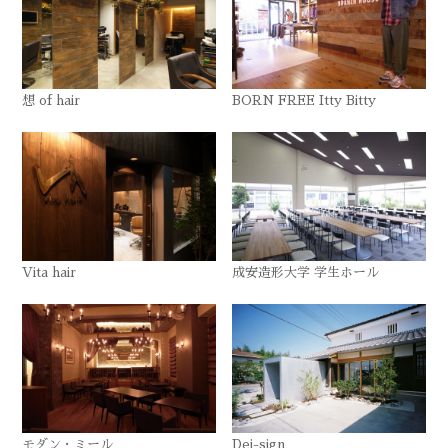
想 of hair
BORN FREE Itty Bitty
Vita hair
成安造形大学 学生ホール
モダン・ミール
Dei-sign