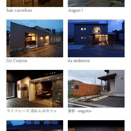
hair carrefour
Auguri !
Go Crayon
ila mokuren
ライフシーズ 赤れんがカフェ
素形 -sugata-