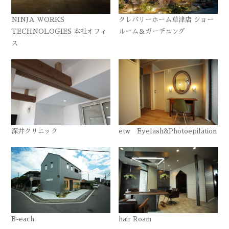
NINJA WORKS
クレバリーホーム草津店 ショー
TECHNOLOGIES 本社オフィ
ルーム＆ガーデニング
ス
深井クリニック
etw Eyelash&Photoepilation
B-each
hair Roam