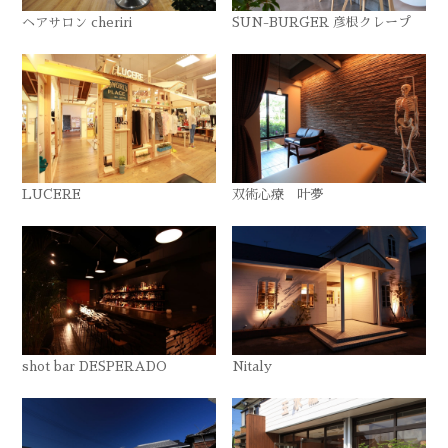
ヘアサロン cheriri
SUN-BURGER 彦根クレープ
LUCERE
双術心療 叶夢
shot bar DESPERADO
Nitaly