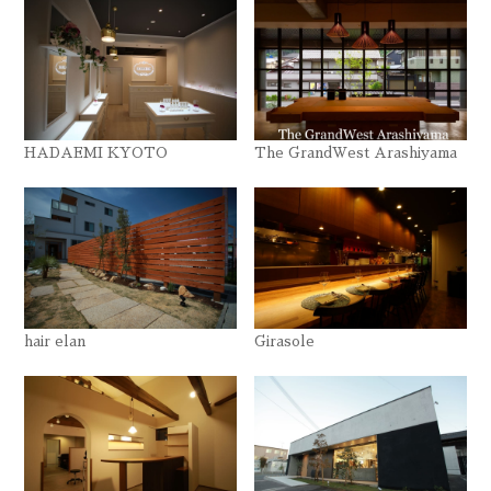
HADAEMI KYOTO
The GrandWest Arashiyama
hair elan
Girasole