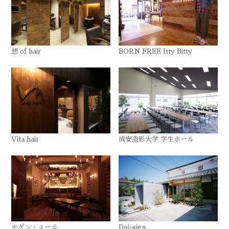
想 of hair
BORN FREE Itty Bitty
Vita hair
成安造形大学 学生ホール
モダン・ミール
Dei-sign