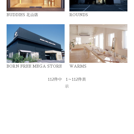
BUDDIES 北山店
ROUNDS
BORN FREE MEGA STORE
WARMS
112件中 1～112件表
示