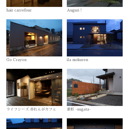
hair carrefour
Auguri !
Go Crayon
ila mokuren
ライフシーズ 赤れんがカフェ
素形 -sugata-