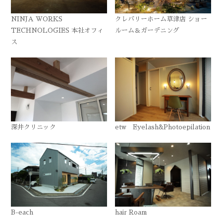
NINJA WORKS
クレバリーホーム草津店 ショー
TECHNOLOGIES 本社オフィ
ルーム＆ガーデニング
ス
深井クリニック
etw Eyelash&Photoepilation
B-each
hair Roam