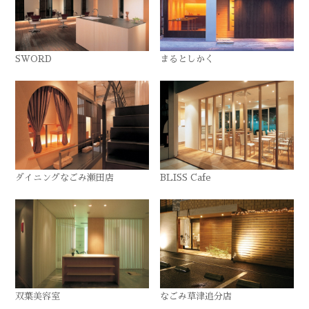
SWORD
まるとしかく
ダイニングなごみ瀬田店
BLISS Cafe
双葉美容室
なごみ草津追分店