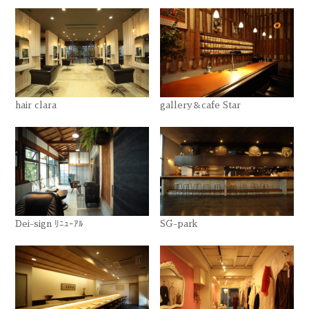
hair clara
gallery＆cafe Star
Dei-sign ﾘﾆｭｰｱﾙ
SG-park