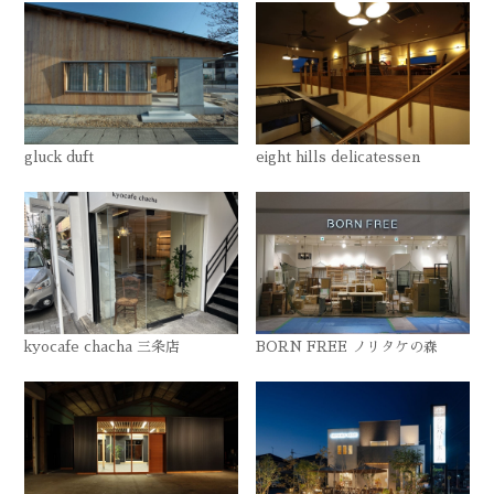
gluck duft
eight hills delicatessen
kyocafe chacha 三条店
BORN FREE ノリタケの森