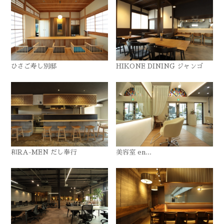
ひさご寿し別邸
HIKONE DINING ジャンゴ
和RA-MEN だし奉行
美容室 en...