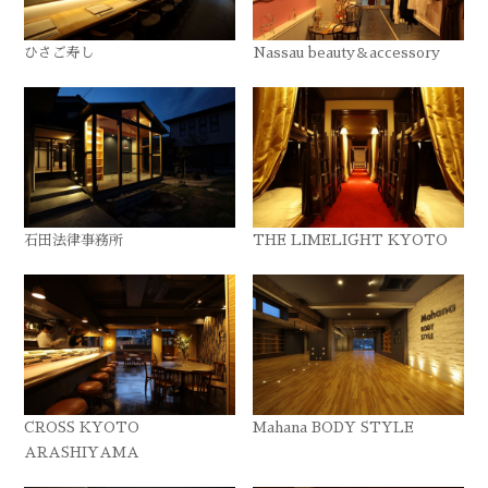
ひさご寿し
Nassau beauty＆accessory
石田法律事務所
THE LIMELIGHT KYOTO
CROSS KYOTO
Mahana BODY STYLE
ARASHIYAMA