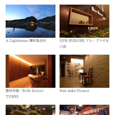
A Lighthouse 舞根集会所
SUN-BURGER アル・プラザ水
口店
整体本舗・Body factory
Hair make Picasso
TUNES