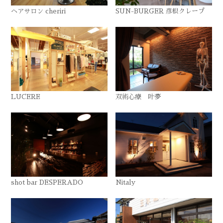
ヘアサロン cheriri
SUN-BURGER 彦根クレープ
LUCERE
双術心療 叶夢
shot bar DESPERADO
Nitaly