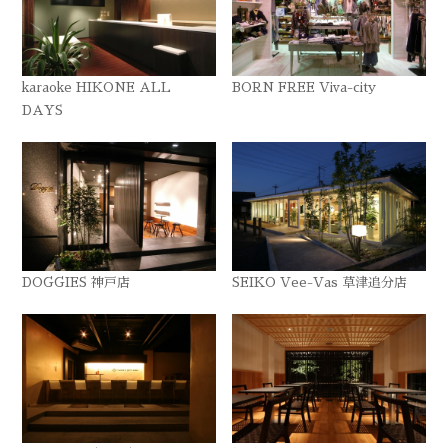
karaoke HIKONE ALL
BORN FREE Viva-city
DAYS
DOGGIES 神戸店
SEIKO Vee-Vas 草津追分店