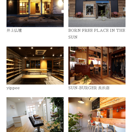
井上仏壇
BORN FREE PLACE IN THE
SUN
yippee
SUN-BURGER 長浜店