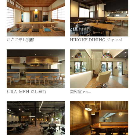
ひさご寿し別邸
HIKONE DINING ジャンゴ
和RA-MEN だし奉行
美容室 en...