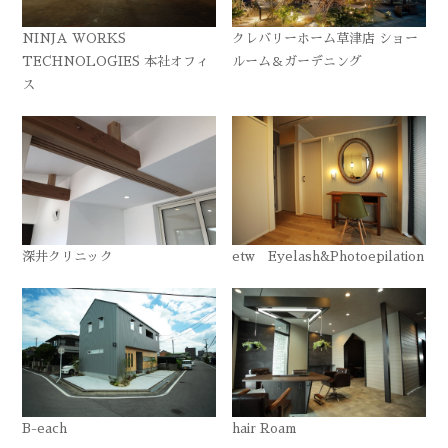
NINJA WORKS
クレバリーホーム草津店 ショー
TECHNOLOGIES 本社オフィ
ルーム＆ガーデニング
ス
深井クリニック
etw Eyelash&Photoepilation
B-each
hair Roam