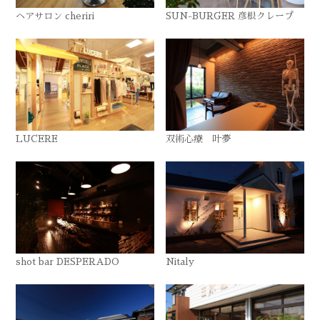
ヘアサロン cheriri
SUN-BURGER 彦根クレープ
LUCERE
双術心療 叶夢
shot bar DESPERADO
Nitaly