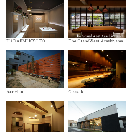
HADAEMI KYOTO
The GrandWest Arashiyama
hair elan
Girasole