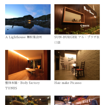
A Lighthouse 舞根集会所
SUN-BURGER アル・プラザ水
口店
整体本舗・Body factory
Hair make Picasso
TUNES