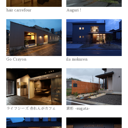
hair carrefour
Auguri !
Go Crayon
ila mokuren
ライフシーズ 赤れんがカフェ
素形 -sugata-