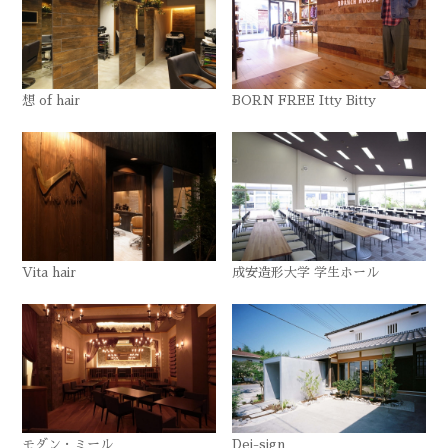
想 of hair
BORN FREE Itty Bitty
Vita hair
成安造形大学 学生ホール
モダン・ミール
Dei-sign