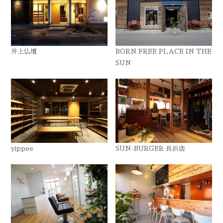
井上仏壇
BORN FREE PLACE IN THE
SUN
yippee
SUN-BURGER 長浜店