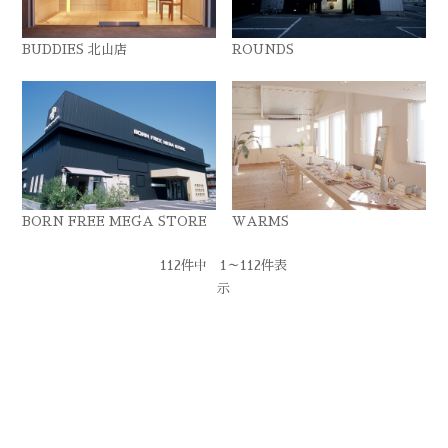
BUDDIES 北山店
ROUNDS
BORN FREE MEGA STORE
WARMS
112件中 1～112件表
示