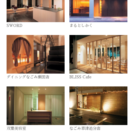
SWORD
まるとしかく
ダイニングなごみ瀬田店
BLISS Cafe
双葉美容室
なごみ草津追分店