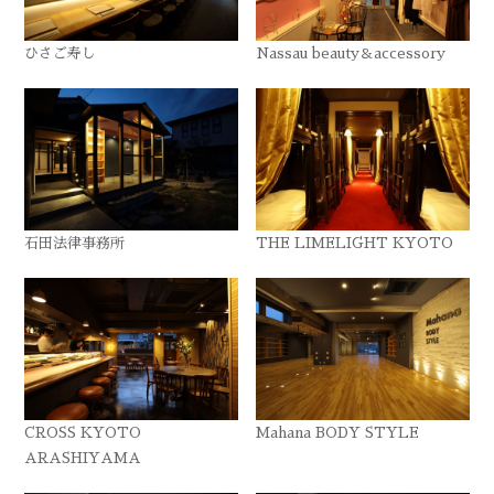
ひさご寿し
Nassau beauty＆accessory
石田法律事務所
THE LIMELIGHT KYOTO
CROSS KYOTO
Mahana BODY STYLE
ARASHIYAMA