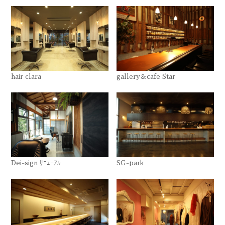
hair clara
gallery＆cafe Star
Dei-sign ﾘﾆｭｰｱﾙ
SG-park