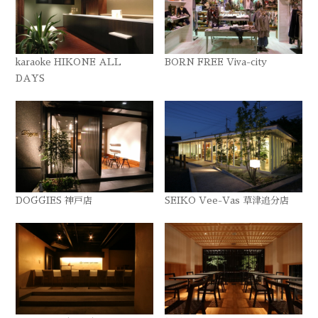
karaoke HIKONE ALL
BORN FREE Viva-city
DAYS
DOGGIES 神戸店
SEIKO Vee-Vas 草津追分店