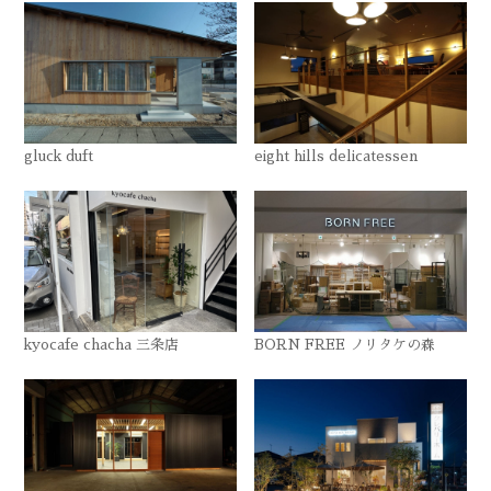
gluck duft
eight hills delicatessen
kyocafe chacha 三条店
BORN FREE ノリタケの森