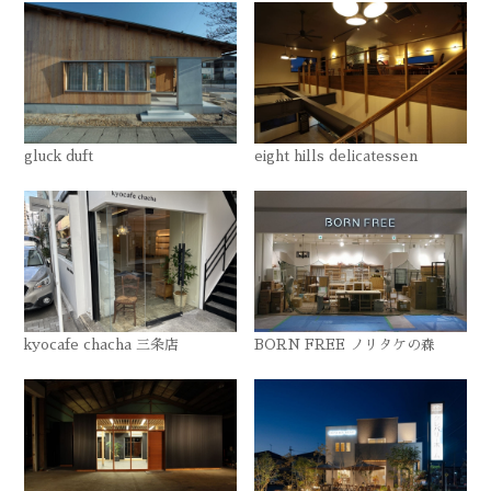
gluck duft
eight hills delicatessen
kyocafe chacha 三条店
BORN FREE ノリタケの森