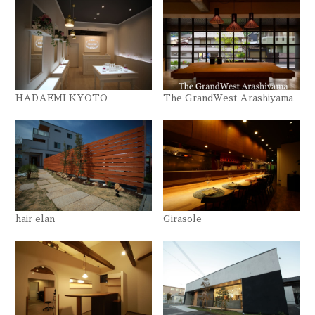
HADAEMI KYOTO
The GrandWest Arashiyama
hair elan
Girasole