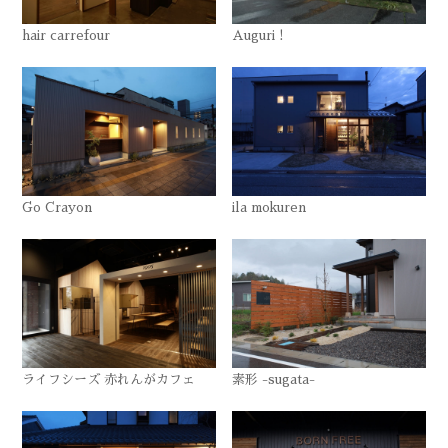
hair carrefour
Auguri !
Go Crayon
ila mokuren
ライフシーズ 赤れんがカフェ
素形 -sugata-