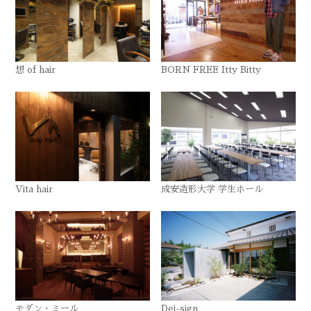
想 of hair
BORN FREE Itty Bitty
Vita hair
成安造形大学 学生ホール
モダン・ミール
Dei-sign