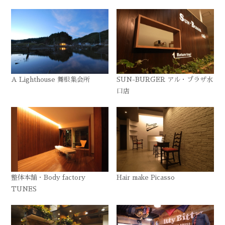
A Lighthouse 舞根集会所
SUN-BURGER アル・プラザ水
口店
整体本舗・Body factory
Hair make Picasso
TUNES