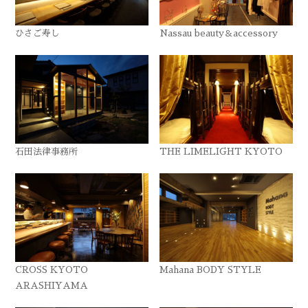
ひさご寿し
Nassau beauty＆accessory
石田法律事務所
THE LIMELIGHT KYOTO
CROSS KYOTO
Mahana BODY STYLE
ARASHIYAMA