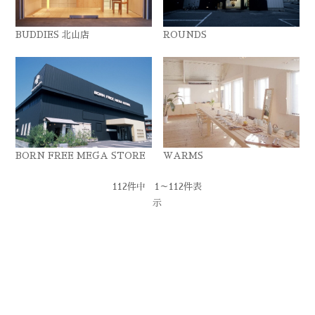
BUDDIES 北山店
ROUNDS
BORN FREE MEGA STORE
WARMS
112件中 1～112件表
示