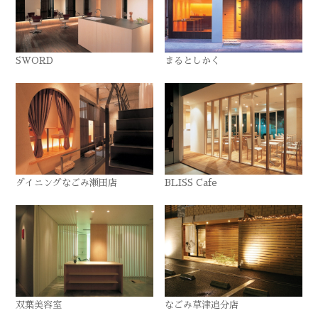
SWORD
まるとしかく
ダイニングなごみ瀬田店
BLISS Cafe
双葉美容室
なごみ草津追分店