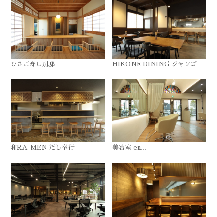
ひさご寿し別邸
HIKONE DINING ジャンゴ
和RA-MEN だし奉行
美容室 en...