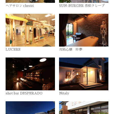
ヘアサロン cheriri
SUN-BURGER 彦根クレープ
LUCERE
双術心療 叶夢
shot bar DESPERADO
Nitaly