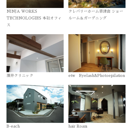
NINJA WORKS
クレバリーホーム草津店 ショー
TECHNOLOGIES 本社オフィ
ルーム＆ガーデニング
ス
深井クリニック
etw Eyelash&Photoepilation
B-each
hair Roam