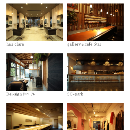
hair clara
gallery＆cafe Star
Dei-sign ﾘﾆｭｰｱﾙ
SG-park