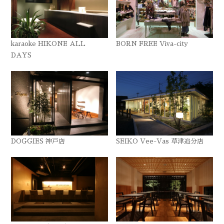
karaoke HIKONE ALL
BORN FREE Viva-city
DAYS
DOGGIES 神戸店
SEIKO Vee-Vas 草津追分店