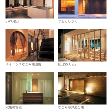
SWORD
まるとしかく
ダイニングなごみ瀬田店
BLISS Cafe
双葉美容室
なごみ草津追分店