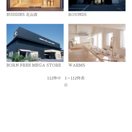
BUDDIES 北山店
ROUNDS
BORN FREE MEGA STORE
WARMS
112件中 1～112件表
示