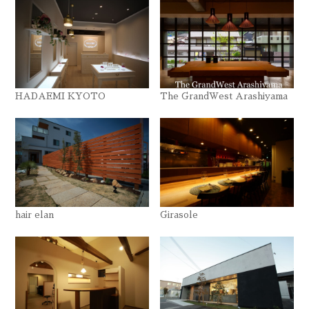
HADAEMI KYOTO
The GrandWest Arashiyama
hair elan
Girasole