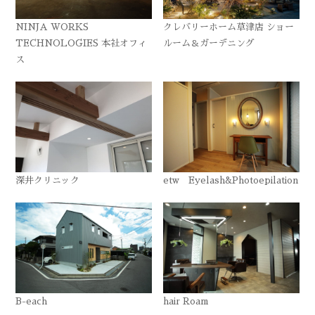
NINJA WORKS
クレバリーホーム草津店 ショー
TECHNOLOGIES 本社オフィ
ルーム＆ガーデニング
ス
深井クリニック
etw Eyelash&Photoepilation
B-each
hair Roam