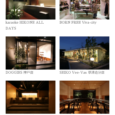
karaoke HIKONE ALL
BORN FREE Viva-city
DAYS
DOGGIES 神戸店
SEIKO Vee-Vas 草津追分店