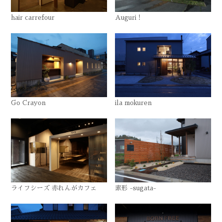
hair carrefour
Auguri !
Go Crayon
ila mokuren
ライフシーズ 赤れんがカフェ
素形 -sugata-