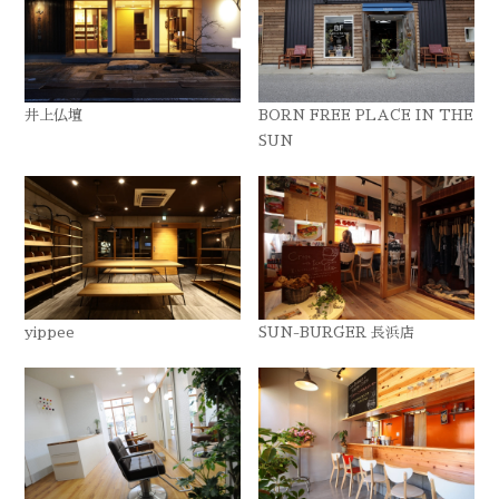
井上仏壇
BORN FREE PLACE IN THE
SUN
yippee
SUN-BURGER 長浜店