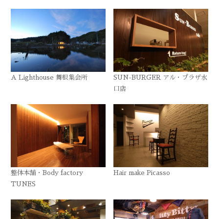
A Lighthouse 舞根集会所
SUN-BURGER アル・プラザ水
口店
整体本舗・Body factory
Hair make Picasso
TUNES