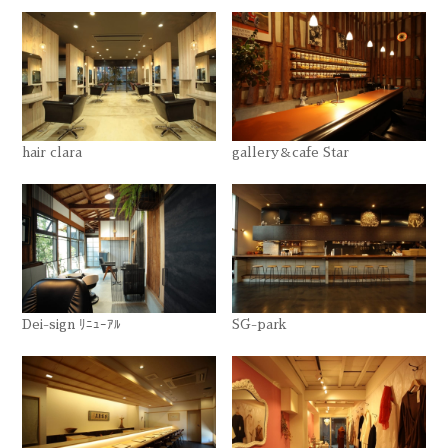
hair clara
gallery＆cafe Star
Dei-sign ﾘﾆｭｰｱﾙ
SG-park