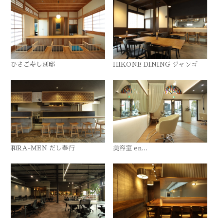
ひさご寿し別邸
HIKONE DINING ジャンゴ
和RA-MEN だし奉行
美容室 en...