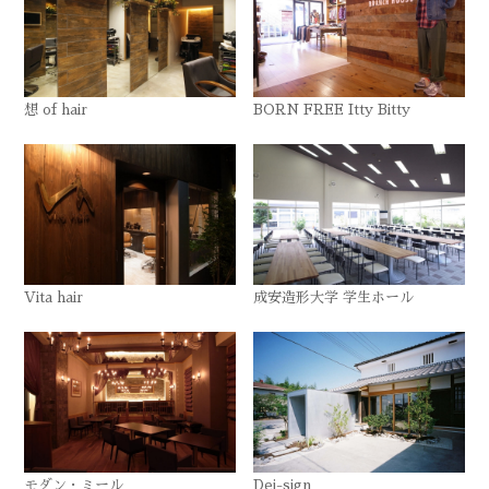
想 of hair
BORN FREE Itty Bitty
Vita hair
成安造形大学 学生ホール
モダン・ミール
Dei-sign