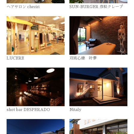
ヘアサロン cheriri
SUN-BURGER 彦根クレープ
LUCERE
双術心療 叶夢
shot bar DESPERADO
Nitaly