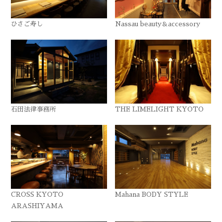
ひさご寿し
Nassau beauty＆accessory
石田法律事務所
THE LIMELIGHT KYOTO
CROSS KYOTO
Mahana BODY STYLE
ARASHIYAMA