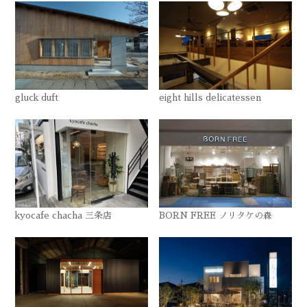
gluck duft
eight hills delicatessen
kyocafe chacha 三条店
BORN FREE ノリタケの森