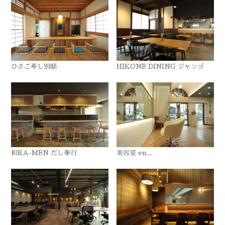
ひさご寿し別邸
HIKONE DINING ジャンゴ
和RA-MEN だし奉行
美容室 en...