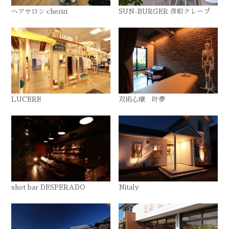
ヘアサロン cheriri
SUN-BURGER 彦根クレープ
LUCERE
双術心療 叶夢
shot bar DESPERADO
Nitaly