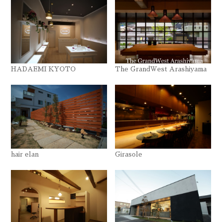
HADAEMI KYOTO
The GrandWest Arashiyama
hair elan
Girasole