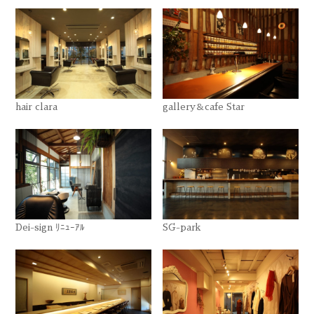
hair clara
gallery＆cafe Star
Dei-sign ﾘﾆｭｰｱﾙ
SG-park