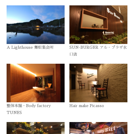
A Lighthouse 舞根集会所
SUN-BURGER アル・プラザ水
口店
整体本舗・Body factory
Hair make Picasso
TUNES