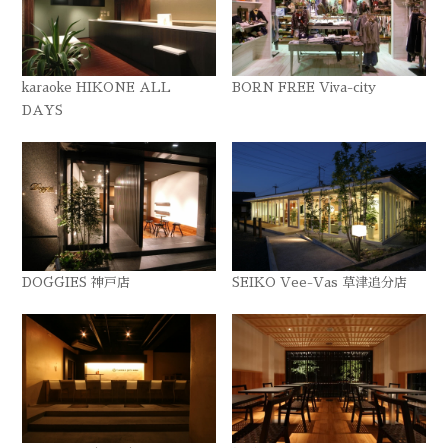
karaoke HIKONE ALL
BORN FREE Viva-city
DAYS
DOGGIES 神戸店
SEIKO Vee-Vas 草津追分店