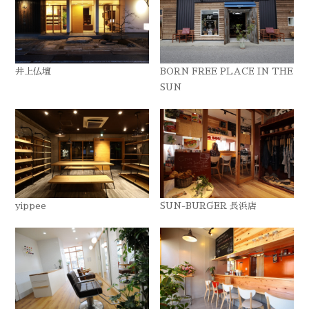
井上仏壇
BORN FREE PLACE IN THE
SUN
yippee
SUN-BURGER 長浜店