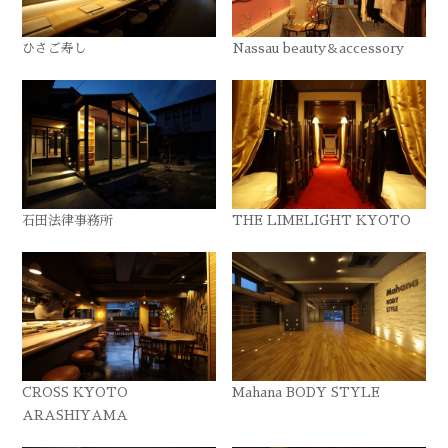
ひさご寿し
Nassau beauty＆accessory
石田法律事務所
THE LIMELIGHT KYOTO
CROSS KYOTO
Mahana BODY STYLE
ARASHIYAMA