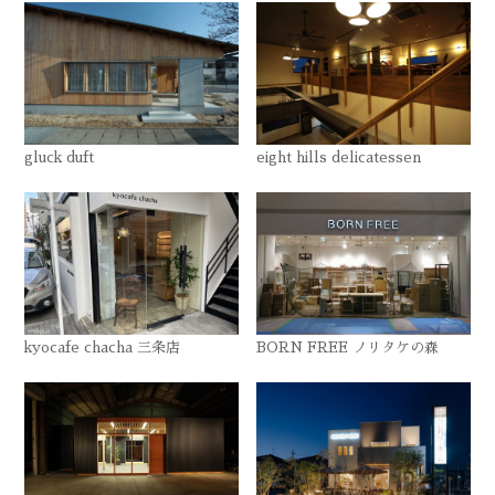
gluck duft
eight hills delicatessen
kyocafe chacha 三条店
BORN FREE ノリタケの森