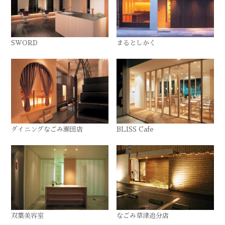
SWORD
まるとしかく
ダイニングなごみ瀬田店
BLISS Cafe
双葉美容室
なごみ草津追分店