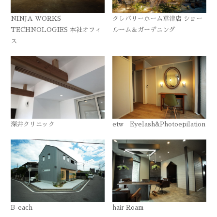
NINJA WORKS
クレバリーホーム草津店 ショー
TECHNOLOGIES 本社オフィ
ルーム＆ガーデニング
ス
深井クリニック
etw Eyelash&Photoepilation
B-each
hair Roam