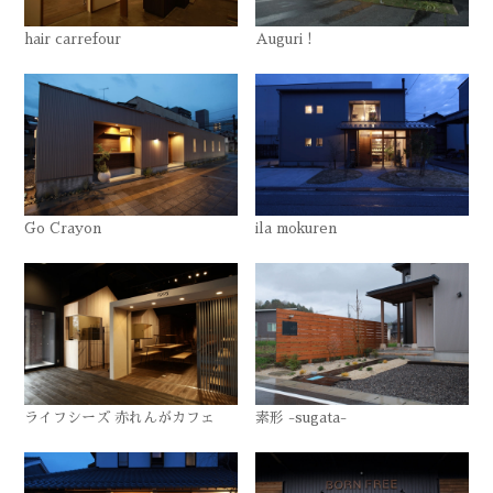
hair carrefour
Auguri !
Go Crayon
ila mokuren
ライフシーズ 赤れんがカフェ
素形 -sugata-