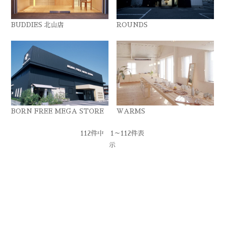
BUDDIES 北山店
ROUNDS
BORN FREE MEGA STORE
WARMS
112件中 1～112件表
示