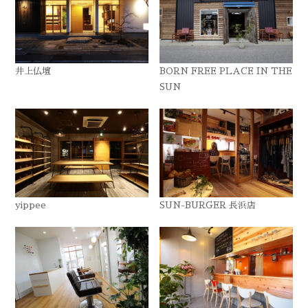
井上仏壇
BORN FREE PLACE IN THE
SUN
yippee
SUN-BURGER 長浜店