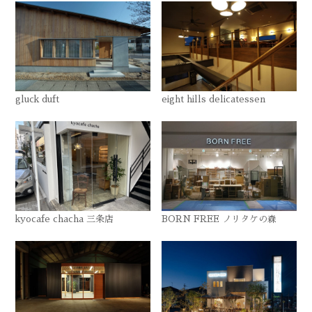
gluck duft
eight hills delicatessen
kyocafe chacha 三条店
BORN FREE ノリタケの森