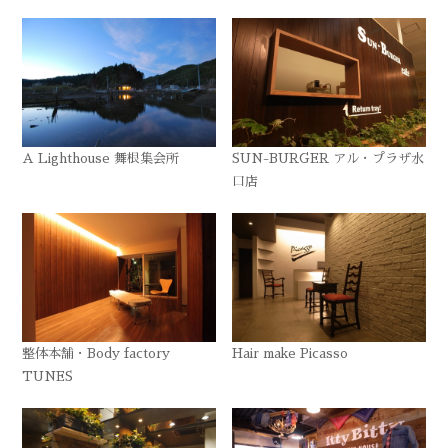
A Lighthouse 舞根集会所
SUN-BURGER アル・プラザ水
口店
整体本舗・Body factory
Hair make Picasso
TUNES