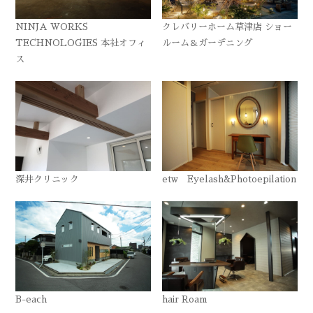
NINJA WORKS
クレバリーホーム草津店 ショー
TECHNOLOGIES 本社オフィ
ルーム＆ガーデニング
ス
深井クリニック
etw Eyelash&Photoepilation
B-each
hair Roam