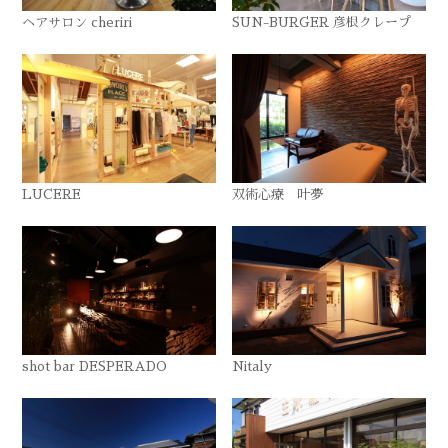
ヘアサロン cheriri
SUN-BURGER 彦根クレープ
LUCERE
双術心療 叶夢
shot bar DESPERADO
Nitaly