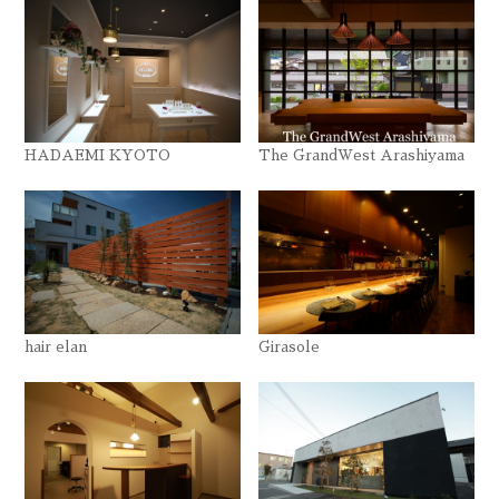
HADAEMI KYOTO
The GrandWest Arashiyama
hair elan
Girasole