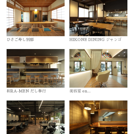
ひさご寿し別邸
HIKONE DINING ジャンゴ
和RA-MEN だし奉行
美容室 en...