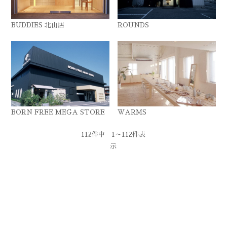
BUDDIES 北山店
ROUNDS
BORN FREE MEGA STORE
WARMS
112件中 1～112件表
示