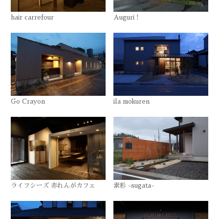
hair carrefour
Auguri !
Go Crayon
ila mokuren
ライフシーズ 赤れんがカフェ
素形 -sugata-