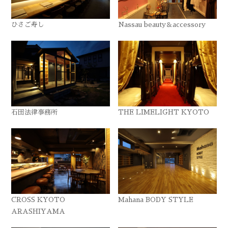
ひさご寿し
Nassau beauty＆accessory
石田法律事務所
THE LIMELIGHT KYOTO
CROSS KYOTO
Mahana BODY STYLE
ARASHIYAMA