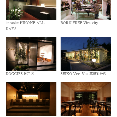
karaoke HIKONE ALL
BORN FREE Viva-city
DAYS
DOGGIES 神戸店
SEIKO Vee-Vas 草津追分店