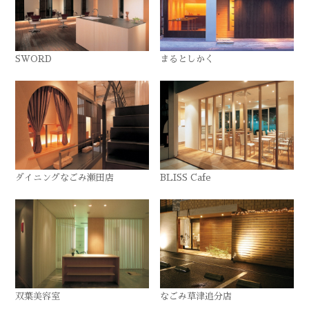
SWORD
まるとしかく
ダイニングなごみ瀬田店
BLISS Cafe
双葉美容室
なごみ草津追分店