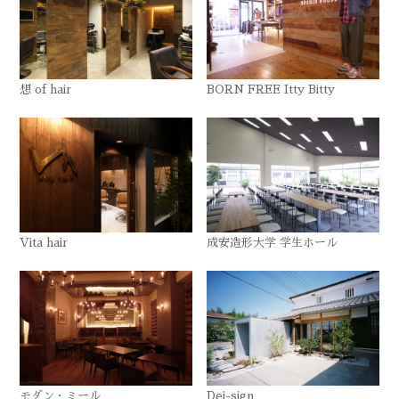
想 of hair
BORN FREE Itty Bitty
Vita hair
成安造形大学 学生ホール
モダン・ミール
Dei-sign