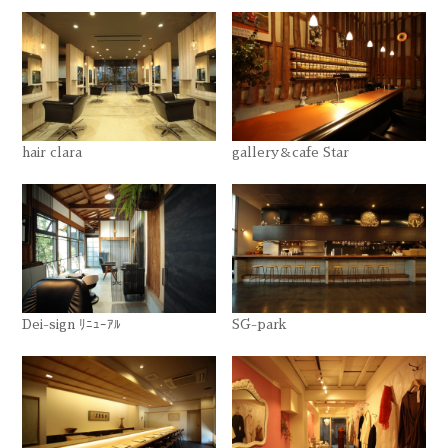
hair clara
gallery＆cafe Star
Dei-sign ﾘﾆｭｰｱﾙ
SG-park