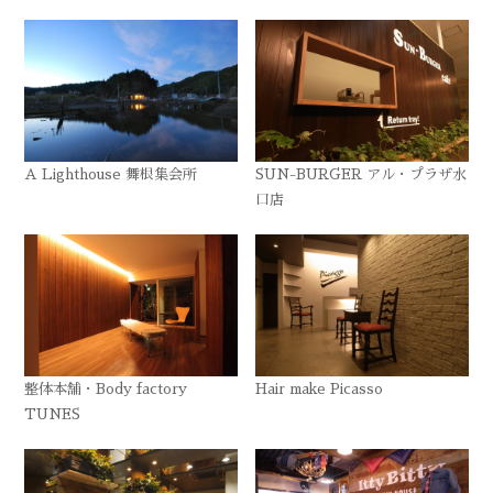
A Lighthouse 舞根集会所
SUN-BURGER アル・プラザ水
口店
整体本舗・Body factory
Hair make Picasso
TUNES