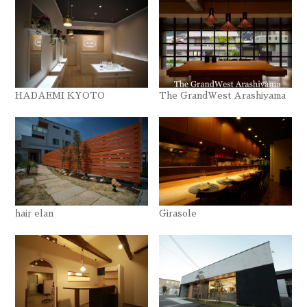
HADAEMI KYOTO
The GrandWest Arashiyama
hair elan
Girasole