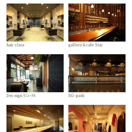
hair clara
gallery＆cafe Star
Dei-sign ﾘﾆｭｰｱﾙ
SG-park