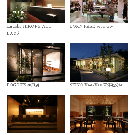
karaoke HIKONE ALL
BORN FREE Viva-city
DAYS
DOGGIES 神戸店
SEIKO Vee-Vas 草津追分店