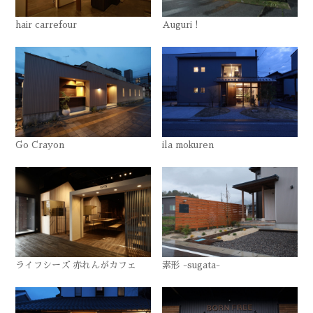
hair carrefour
Auguri !
Go Crayon
ila mokuren
ライフシーズ 赤れんがカフェ
素形 -sugata-