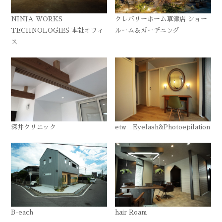
NINJA WORKS
クレバリーホーム草津店 ショー
TECHNOLOGIES 本社オフィ
ルーム＆ガーデニング
ス
深井クリニック
etw Eyelash&Photoepilation
B-each
hair Roam