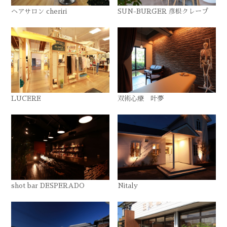
ヘアサロン cheriri
SUN-BURGER 彦根クレープ
LUCERE
双術心療 叶夢
shot bar DESPERADO
Nitaly