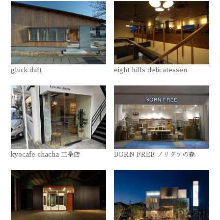
gluck duft
eight hills delicatessen
kyocafe chacha 三条店
BORN FREE ノリタケの森