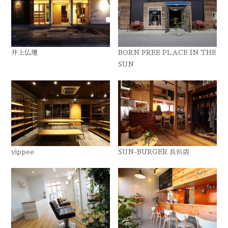
井上仏壇
BORN FREE PLACE IN THE
SUN
yippee
SUN-BURGER 長浜店