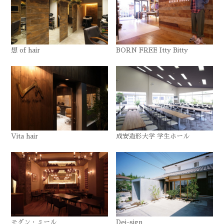
想 of hair
BORN FREE Itty Bitty
Vita hair
成安造形大学 学生ホール
モダン・ミール
Dei-sign