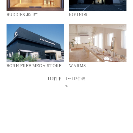
BUDDIES 北山店
ROUNDS
BORN FREE MEGA STORE
WARMS
112件中 1～112件表
示