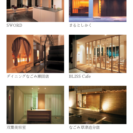
SWORD
まるとしかく
ダイニングなごみ瀬田店
BLISS Cafe
双葉美容室
なごみ草津追分店