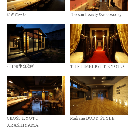
ひさご寿し
Nassau beauty＆accessory
石田法律事務所
THE LIMELIGHT KYOTO
CROSS KYOTO
Mahana BODY STYLE
ARASHIYAMA