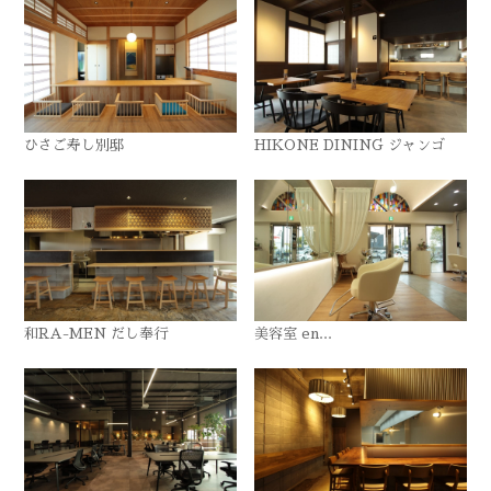
ひさご寿し別邸
HIKONE DINING ジャンゴ
和RA-MEN だし奉行
美容室 en...