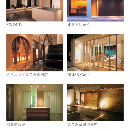
SWORD
まるとしかく
ダイニングなごみ瀬田店
BLISS Cafe
双葉美容室
なごみ草津追分店