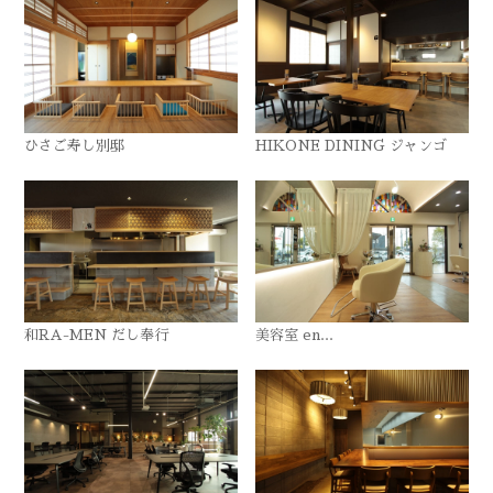
ひさご寿し別邸
HIKONE DINING ジャンゴ
和RA-MEN だし奉行
美容室 en...