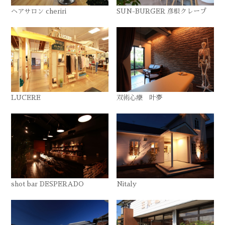
ヘアサロン cheriri
SUN-BURGER 彦根クレープ
LUCERE
双術心療 叶夢
shot bar DESPERADO
Nitaly