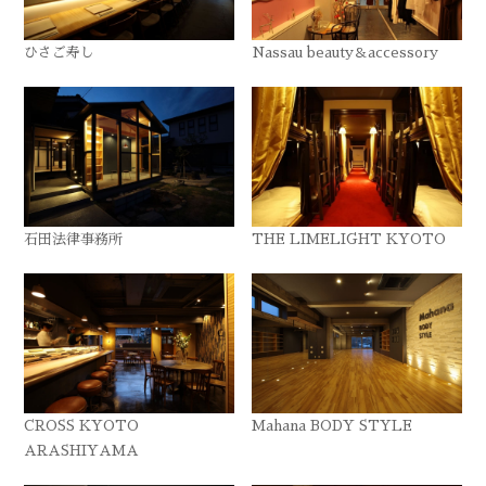
ひさご寿し
Nassau beauty＆accessory
石田法律事務所
THE LIMELIGHT KYOTO
CROSS KYOTO
Mahana BODY STYLE
ARASHIYAMA