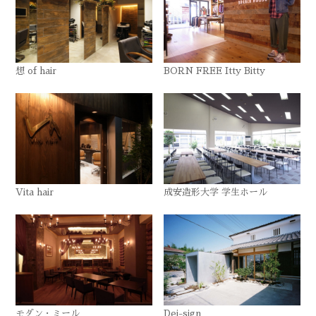
想 of hair
BORN FREE Itty Bitty
Vita hair
成安造形大学 学生ホール
モダン・ミール
Dei-sign