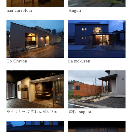
hair carrefour
Auguri !
Go Crayon
ila mokuren
ライフシーズ 赤れんがカフェ
素形 -sugata-