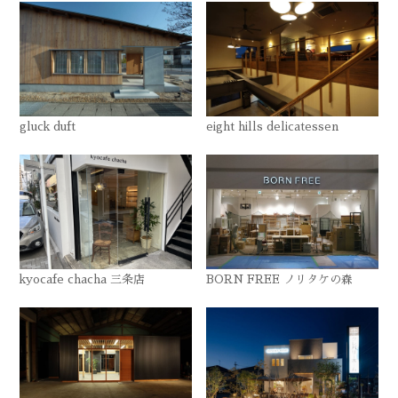
gluck duft
eight hills delicatessen
kyocafe chacha 三条店
BORN FREE ノリタケの森