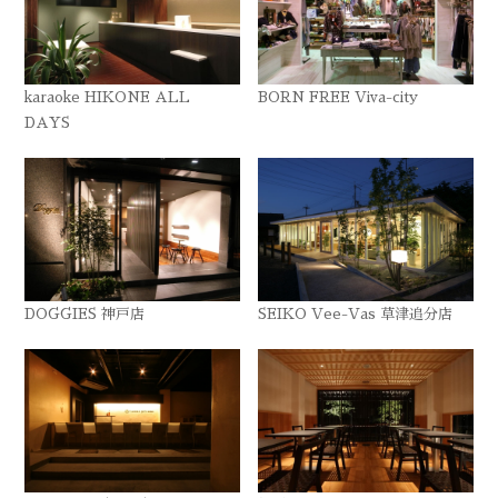
karaoke HIKONE ALL
BORN FREE Viva-city
DAYS
DOGGIES 神戸店
SEIKO Vee-Vas 草津追分店