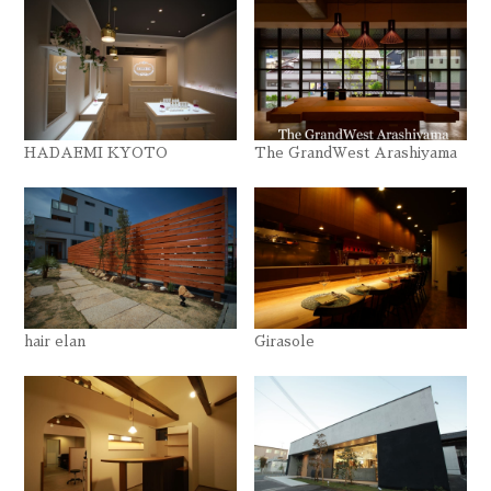
HADAEMI KYOTO
The GrandWest Arashiyama
hair elan
Girasole