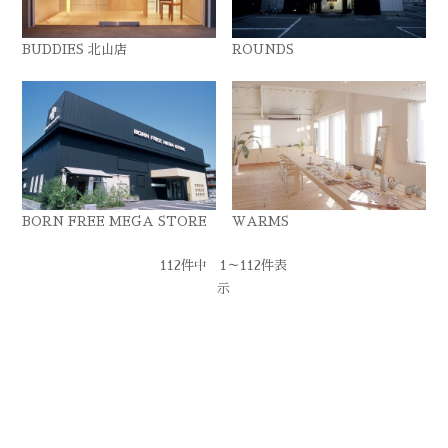
BUDDIES 北山店
ROUNDS
BORN FREE MEGA STORE
WARMS
112件中 1～112件表
示