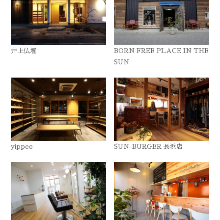
井上仏壇
BORN FREE PLACE IN THE
SUN
yippee
SUN-BURGER 長浜店