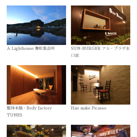
A Lighthouse 舞根集会所
SUN-BURGER アル・プラザ水
口店
整体本舗・Body factory
Hair make Picasso
TUNES