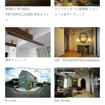
NINJA WORKS
クレバリーホーム草津店 ショー
TECHNOLOGIES 本社オフィ
ルーム＆ガーデニング
ス
深井クリニック
etw Eyelash&Photoepilation
B-each
hair Roam