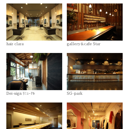
hair clara
gallery＆cafe Star
Dei-sign ﾘﾆｭｰｱﾙ
SG-park