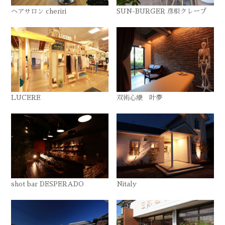
ヘアサロン cheriri
SUN-BURGER 彦根クレープ
LUCERE
双術心療 叶夢
shot bar DESPERADO
Nitaly