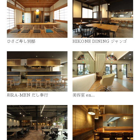
ひさご寿し別邸
HIKONE DINING ジャンゴ
和RA-MEN だし奉行
美容室 en...