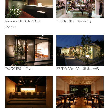
karaoke HIKONE ALL
BORN FREE Viva-city
DAYS
DOGGIES 神戸店
SEIKO Vee-Vas 草津追分店