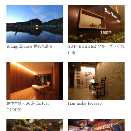
A Lighthouse 舞根集会所
SUN-BURGER アル・プラザ水
口店
整体本舗・Body factory
Hair make Picasso
TUNES