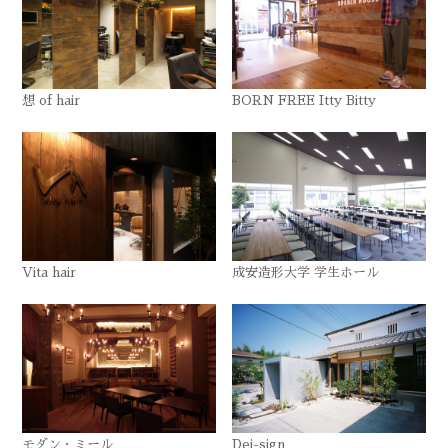
想 of hair
BORN FREE Itty Bitty
Vita hair
成安造形大学 学生ホール
モダン・ミール
Dei-sign