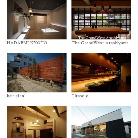
HADAEMI KYOTO
The GrandWest Arashiyama
hair elan
Girasole