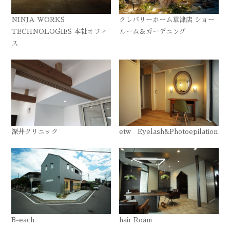
NINJA WORKS
クレバリーホーム草津店 ショー
TECHNOLOGIES 本社オフィ
ルーム＆ガーデニング
ス
深井クリニック
etw Eyelash&Photoepilation
B-each
hair Roam