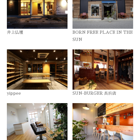
井上仏壇
BORN FREE PLACE IN THE
SUN
yippee
SUN-BURGER 長浜店