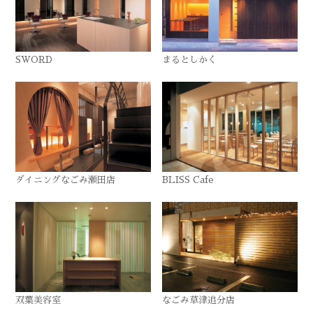
SWORD
まるとしかく
ダイニングなごみ瀬田店
BLISS Cafe
双葉美容室
なごみ草津追分店