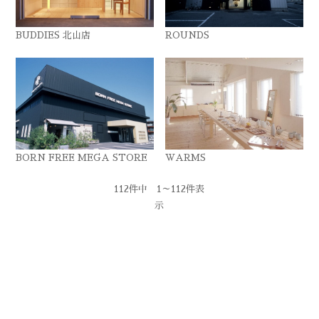
BUDDIES 北山店
ROUNDS
BORN FREE MEGA STORE
WARMS
112件中 1～112件表
示