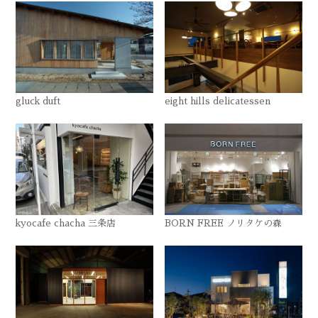
gluck duft
eight hills delicatessen
kyocafe chacha 三条店
BORN FREE ノリタケの森