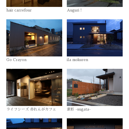
hair carrefour
Auguri !
Go Crayon
ila mokuren
ライフシーズ 赤れんがカフェ
素形 -sugata-