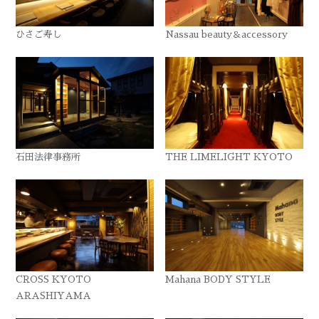
ひさご寿し
Nassau beauty＆accessory
石田法律事務所
THE LIMELIGHT KYOTO
CROSS KYOTO
Mahana BODY STYLE
ARASHIYAMA