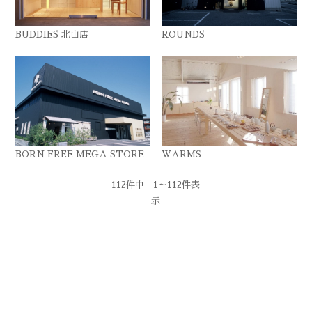
BUDDIES 北山店
ROUNDS
BORN FREE MEGA STORE
WARMS
112件中 1～112件表
示