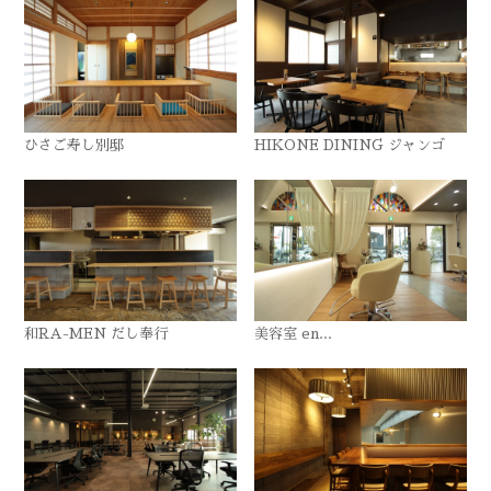
ひさご寿し別邸
HIKONE DINING ジャンゴ
和RA-MEN だし奉行
美容室 en...