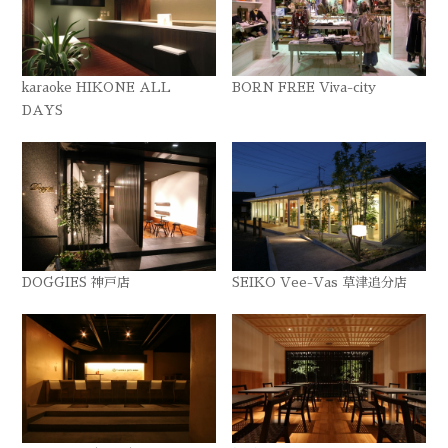
karaoke HIKONE ALL
BORN FREE Viva-city
DAYS
DOGGIES 神戸店
SEIKO Vee-Vas 草津追分店