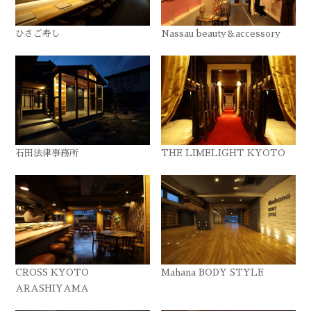
ひさご寿し
Nassau beauty＆accessory
石田法律事務所
THE LIMELIGHT KYOTO
CROSS KYOTO
Mahana BODY STYLE
ARASHIYAMA