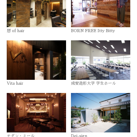
想 of hair
BORN FREE Itty Bitty
Vita hair
成安造形大学 学生ホール
モダン・ミール
Dei-sign