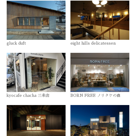
gluck duft
eight hills delicatessen
kyocafe chacha 三条店
BORN FREE ノリタケの森