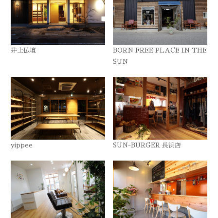
井上仏壇
BORN FREE PLACE IN THE
SUN
yippee
SUN-BURGER 長浜店