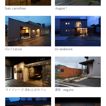
hair carrefour
Auguri !
Go Crayon
ila mokuren
ライフシーズ 赤れんがカフェ
素形 -sugata-