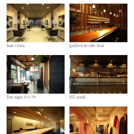
hair clara
gallery＆cafe Star
Dei-sign ﾘﾆｭｰｱﾙ
SG-park