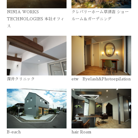
NINJA WORKS
クレバリーホーム草津店 ショー
TECHNOLOGIES 本社オフィ
ルーム＆ガーデニング
ス
深井クリニック
etw Eyelash&Photoepilation
B-each
hair Roam