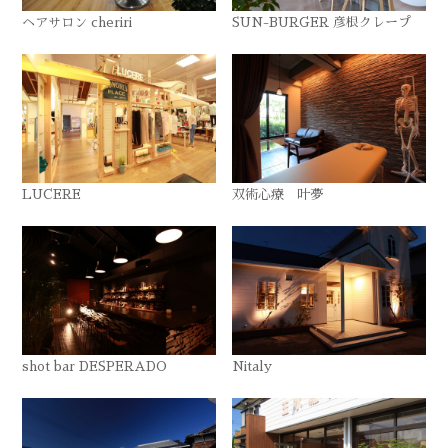
ヘアサロン cheriri
SUN-BURGER 彦根クレープ
LUCERE
双術心療 叶夢
shot bar DESPERADO
Nitaly