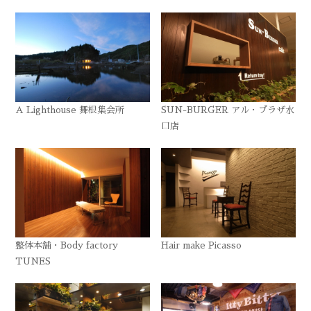
A Lighthouse 舞根集会所
SUN-BURGER アル・プラザ水
口店
整体本舗・Body factory
Hair make Picasso
TUNES