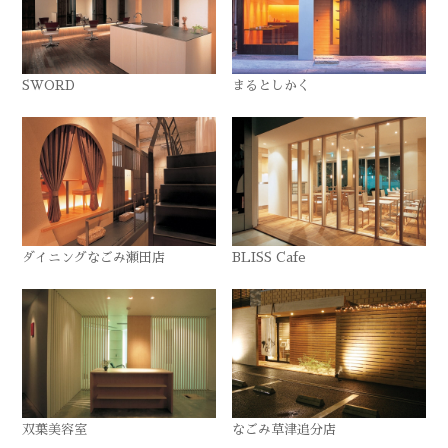
SWORD
まるとしかく
ダイニングなごみ瀬田店
BLISS Cafe
双葉美容室
なごみ草津追分店