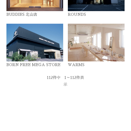
BUDDIES 北山店
ROUNDS
BORN FREE MEGA STORE
WARMS
112件中 1～112件表
示