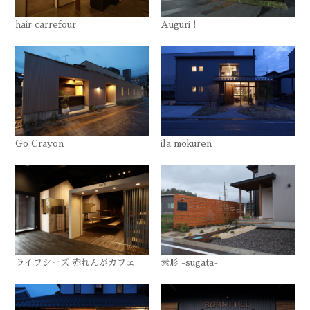
hair carrefour
Auguri !
Go Crayon
ila mokuren
ライフシーズ 赤れんがカフェ
素形 -sugata-