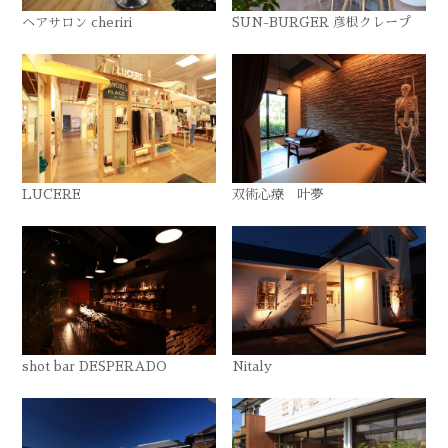
ヘアサロン cheriri
SUN-BURGER 彦根クレープ
LUCERE
双術心療 叶夢
shot bar DESPERADO
Nitaly