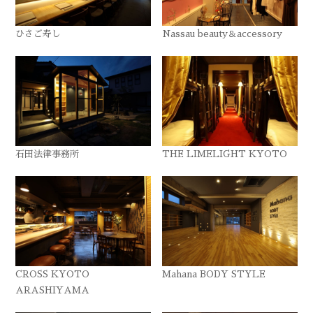
ひさご寿し
Nassau beauty＆accessory
石田法律事務所
THE LIMELIGHT KYOTO
CROSS KYOTO
Mahana BODY STYLE
ARASHIYAMA