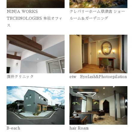
NINJA WORKS
クレバリーホーム草津店 ショー
TECHNOLOGIES 本社オフィ
ルーム＆ガーデニング
ス
深井クリニック
etw Eyelash&Photoepilation
B-each
hair Roam