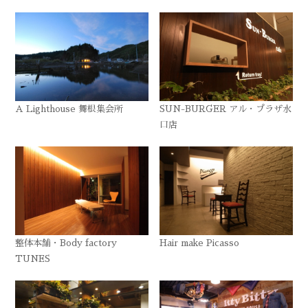
A Lighthouse 舞根集会所
SUN-BURGER アル・プラザ水
口店
整体本舗・Body factory
Hair make Picasso
TUNES