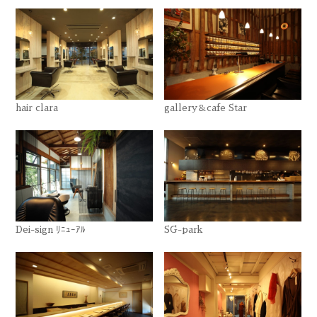
hair clara
gallery＆cafe Star
Dei-sign ﾘﾆｭｰｱﾙ
SG-park