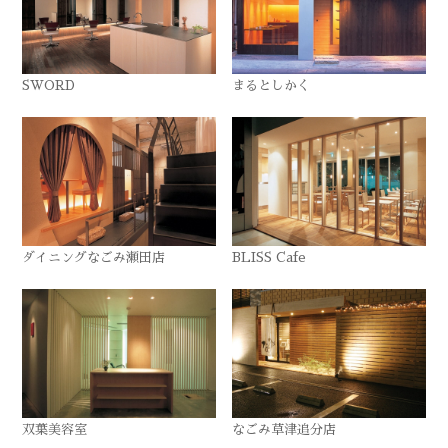
SWORD
まるとしかく
ダイニングなごみ瀬田店
BLISS Cafe
双葉美容室
なごみ草津追分店