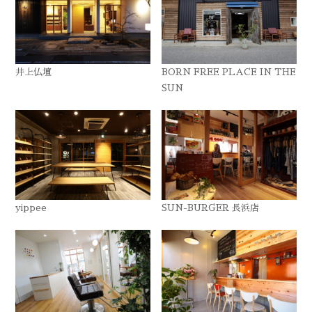
井上仏壇
BORN FREE PLACE IN THE
SUN
yippee
SUN-BURGER 長浜店