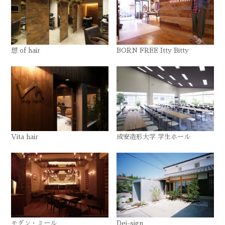
想 of hair
BORN FREE Itty Bitty
Vita hair
成安造形大学 学生ホール
モダン・ミール
Dei-sign