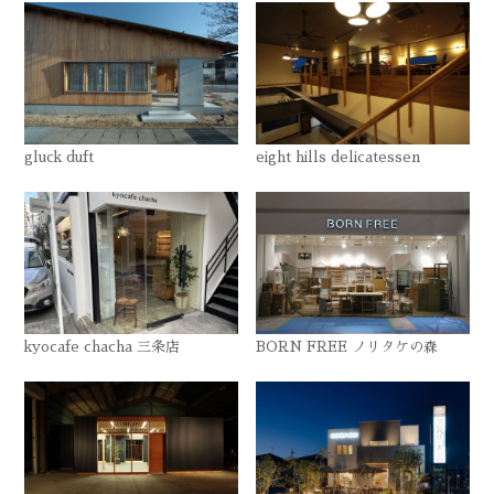
gluck duft
eight hills delicatessen
kyocafe chacha 三条店
BORN FREE ノリタケの森