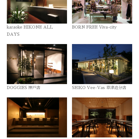
karaoke HIKONE ALL
BORN FREE Viva-city
DAYS
DOGGIES 神戸店
SEIKO Vee-Vas 草津追分店