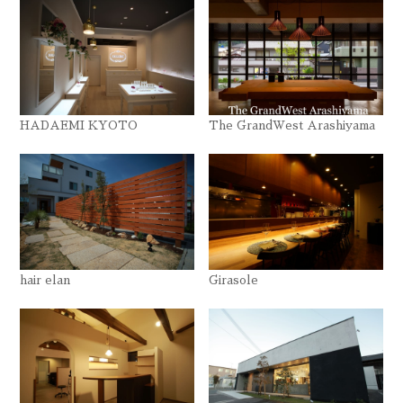
HADAEMI KYOTO
The GrandWest Arashiyama
hair elan
Girasole