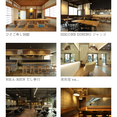
ひさご寿し別邸
HIKONE DINING ジャンゴ
和RA-MEN だし奉行
美容室 en...