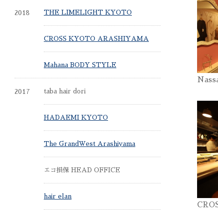
2018
THE LIMELIGHT KYOTO
CROSS KYOTO ARASHIYAMA
Mahana BODY STYLE
Nass
2017
taba hair dori
HADAEMI KYOTO
The GrandWest Arashiyama
エコ損保 HEAD OFFICE
hair elan
CRO