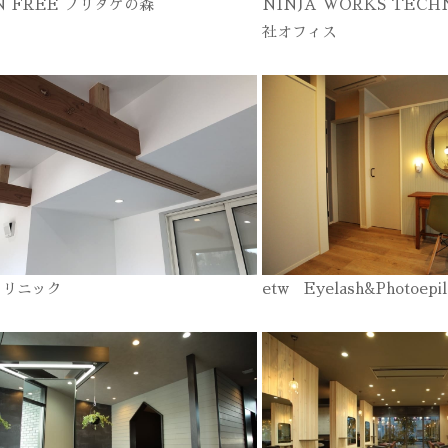
N FREE ノリタケの森
NINJA WORKS TECH
社オフィス
クリニック
etw Eyelash&Photoepil