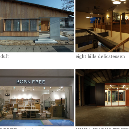
k duft
eight hills delicatessen