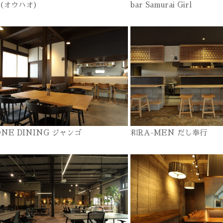
o（オウハオ）
bar Samurai Girl
ONE DINING ジャンゴ
和RA-MEN だし奉行