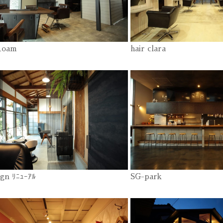
Roam
hair clara
ign ﾘﾆｭｰｱﾙ
SG-park