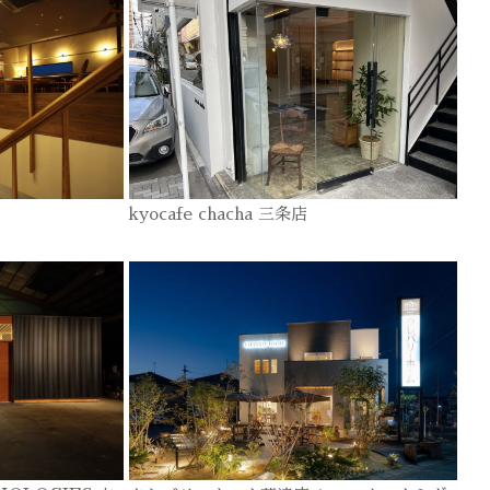
kyocafe chacha 三条店