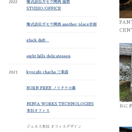
2022
株式会社ガモウ関西 滋賀
STUDIO/OFFICE
PAN
株式会社ガモウ関西 another place京都
CEN
gluck duft
eight hills delicatessen
2021
kyocafe chacha 三条店
BORN FREE ノリタケの森
NINJA WORKS TECHNOLOGIES
おに
本社オフィス
ジェネス本社 オフィスデザイン