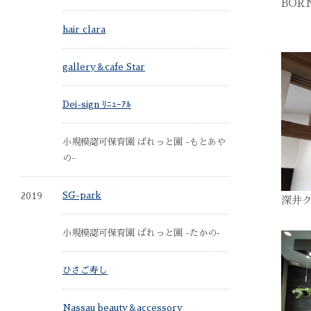
BOR
hair clara
gallery＆cafe Star
Dei-sign ﾘﾆｭｰｱﾙ
小規模認可保育園 ぱれっと園 -もとあや
の-
2019
SG-park
深井
小規模認可保育園 ぱれっと園 -たかの‐
ひさご寿し
Nassau beauty＆accessory