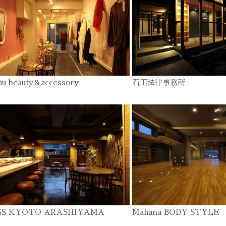
au beauty＆accessory
石田法律事務所
SS KYOTO ARASHIYAMA
Mahana BODY STYLE