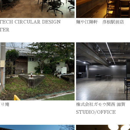
TECH CIRCULAR DESIGN
麺や江陽軒 彦根駅前店
TER
ぎり庵
株式会社ガモウ関西 滋賀
STUDIO/OFFICE