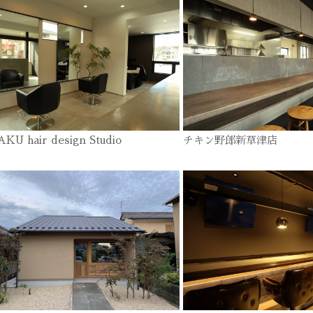
KU hair design Studio
チキン野郎新草津店