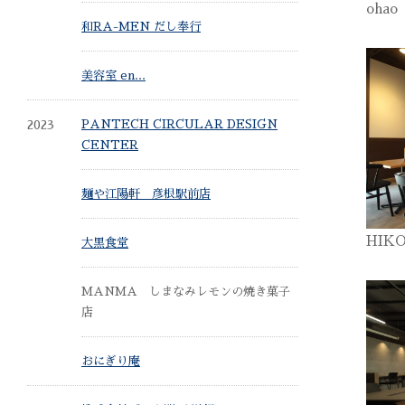
oha
和RA-MEN だし奉行
美容室 en...
2023
PANTECH CIRCULAR DESIGN
CENTER
麺や江陽軒 彦根駅前店
HIK
大黒食堂
MANMA しまなみレモンの焼き菓子
店
おにぎり庵