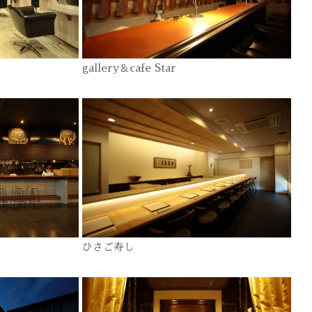
gallery＆cafe Star
ひさご寿し