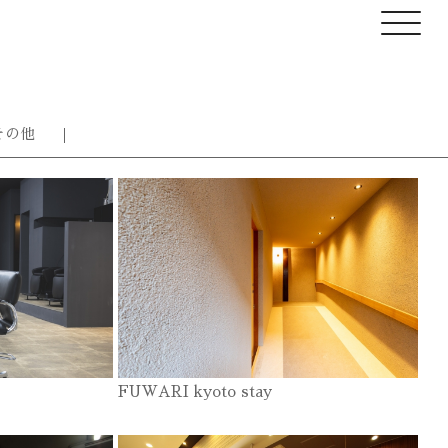
その他
FUWARI kyoto stay