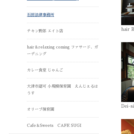
石田法律事務所
hair 
チキン野郎 エイト店
hair＆relaxing coming ファサード、ガ
ーデニング
カレー食堂 じゃんご
大津市認可 小規模保育園 えんじぇるは
うす
Dei-s
オリーブ保育園
Cafe＆Sweets CAFE SUGI