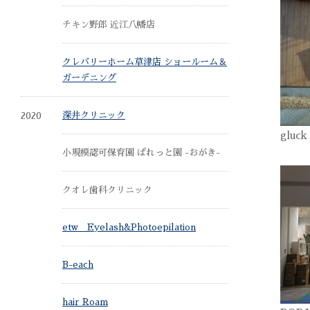
チキン野郎 近江八幡店
クレバリーホーム草津店 ショールーム＆
ガーデニング
2020
深井クリニック
gluc
小規模認可保育園 ぱれっと園 -おがき-
クオレ歯科クリニック
etw Eyelash&Photoepilation
B-each
hair Roam