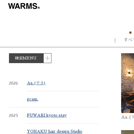
すべ
検索MENU
2026
As.(アス)
gram.
2025
FUWARI kyoto stay
As.(
YOHAKU hair design Studio