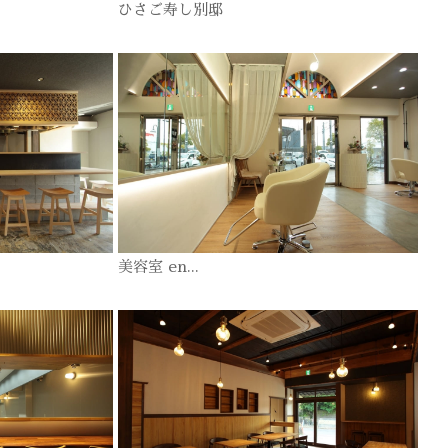
ひさご寿し別邸
美容室 en...