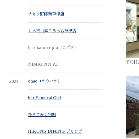
チキン野郎新草津店
カネ吉山本ころっち草津店
hair salon epta（エプタ）
YOHA
NIMAI NITAI
2024
ohao（オウハオ）
bar Samurai Girl
ひさご寿し別邸
HIKONE DINING ジャンゴ