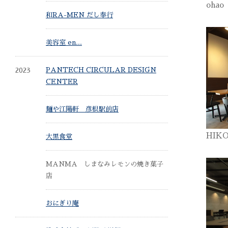
oha
和RA-MEN だし奉行
美容室 en...
2023
PANTECH CIRCULAR DESIGN
CENTER
麺や江陽軒 彦根駅前店
HIK
大黒食堂
MANMA しまなみレモンの焼き菓子
店
おにぎり庵