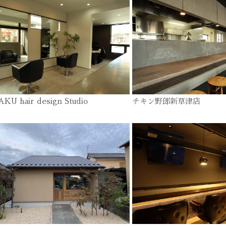
KU hair design Studio
チキン野郎新草津店