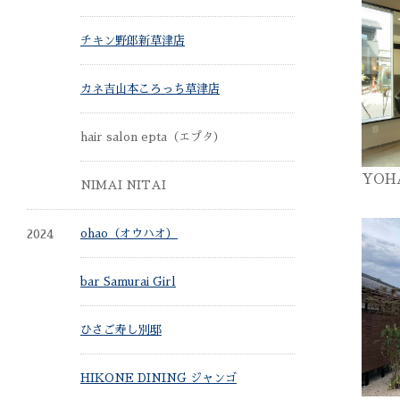
チキン野郎新草津店
カネ吉山本ころっち草津店
hair salon epta（エプタ）
YOHA
NIMAI NITAI
2024
ohao（オウハオ）
bar Samurai Girl
ひさご寿し別邸
HIKONE DINING ジャンゴ