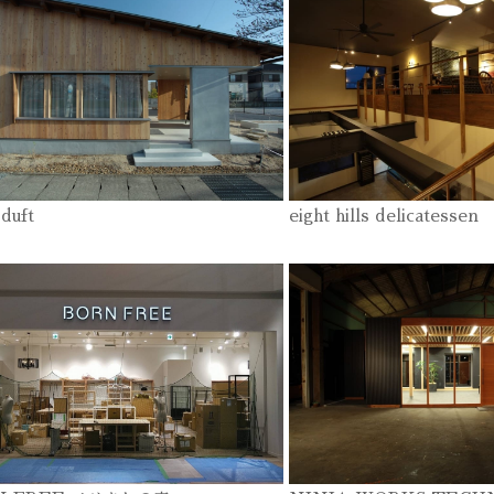
k duft
eight hills delicatessen