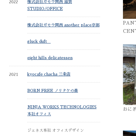
2022
株式会社ガモウ関西 滋賀
STUDIO/OFFICE
PAN
株式会社ガモウ関西 another place京都
CEN
gluck duft
eight hills delicatessen
2021
kyocafe chacha 三条店
BORN FREE ノリタケの森
NINJA WORKS TECHNOLOGIES
おに
本社オフィス
ジェネス本社 オフィスデザイン