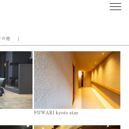
その他
FUWARI kyoto stay