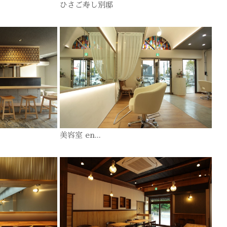
ひさご寿し別邸
美容室 en...