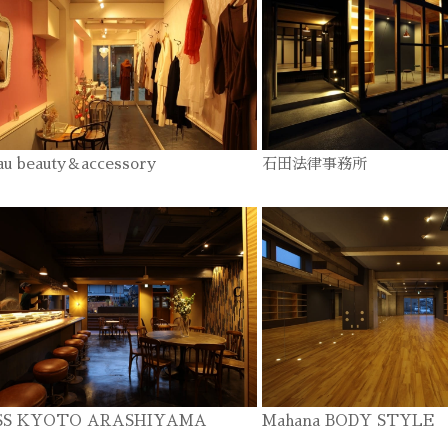
au beauty＆accessory
石田法律事務所
SS KYOTO ARASHIYAMA
Mahana BODY STYLE