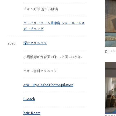
チキン野郎 近江八幡店
クレバリーホーム草津店 ショールーム＆
ガーデニング
2020
深井クリニック
gluc
小規模認可保育園 ぱれっと園 -おがき-
クオレ歯科クリニック
etw Eyelash&Photoepilation
B-each
hair Roam