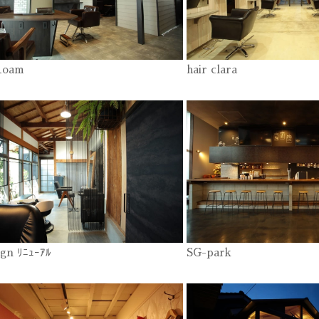
Roam
hair clara
ign ﾘﾆｭｰｱﾙ
SG-park