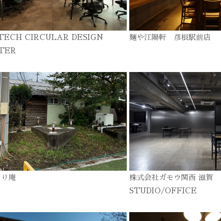
TECH CIRCULAR DESIGN
麺や江陽軒 彦根駅前店
TER
ぎり庵
株式会社ガモウ関西 滋賀
STUDIO/OFFICE