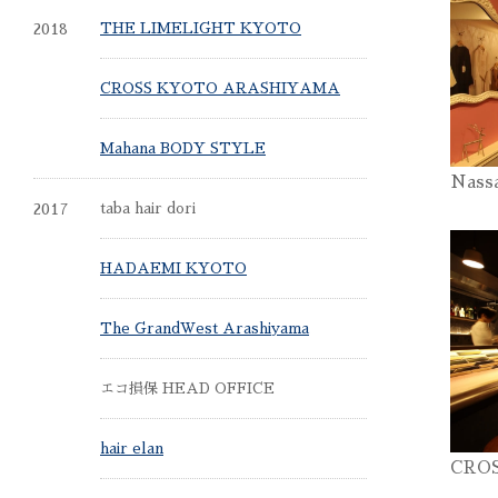
2018
THE LIMELIGHT KYOTO
CROSS KYOTO ARASHIYAMA
Mahana BODY STYLE
Nass
2017
taba hair dori
HADAEMI KYOTO
The GrandWest Arashiyama
エコ損保 HEAD OFFICE
hair elan
CRO