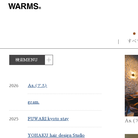
すべ
検索MENU
2026
As.(アス)
gram.
2025
FUWARI kyoto stay
As.(
YOHAKU hair design Studio