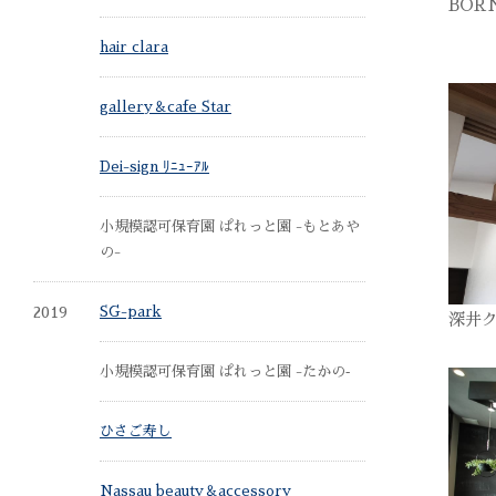
BOR
hair clara
gallery＆cafe Star
Dei-sign ﾘﾆｭｰｱﾙ
小規模認可保育園 ぱれっと園 -もとあや
の-
2019
SG-park
深井
小規模認可保育園 ぱれっと園 -たかの‐
ひさご寿し
Nassau beauty＆accessory