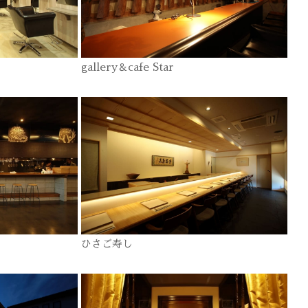
gallery＆cafe Star
ひさご寿し