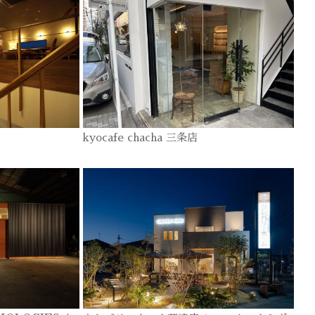
kyocafe chacha 三条店