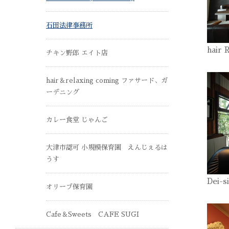
石田法律事務所
hair 
チキン野郎 エイト店
hair＆relaxing coming ファサード、ガ
ーデニング
カレー食堂 じゃんご
大津市認可 小規模保育園 えんじぇるは
うす
Dei-s
オリーブ保育園
Cafe＆Sweets CAFE SUGI