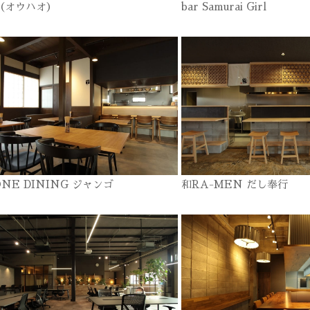
o（オウハオ）
bar Samurai Girl
ONE DINING ジャンゴ
和RA-MEN だし奉行