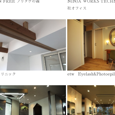
N FREE ノリタケの森
NINJA WORKS TECH
社オフィス
クリニック
etw Eyelash&Photoepil