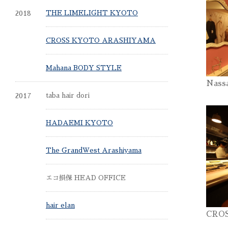
2018
THE LIMELIGHT KYOTO
CROSS KYOTO ARASHIYAMA
Mahana BODY STYLE
Nass
2017
taba hair dori
HADAEMI KYOTO
The GrandWest Arashiyama
エコ損保 HEAD OFFICE
hair elan
CRO