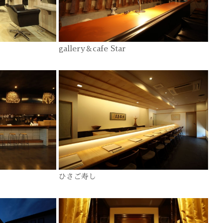
gallery＆cafe Star
ひさご寿し