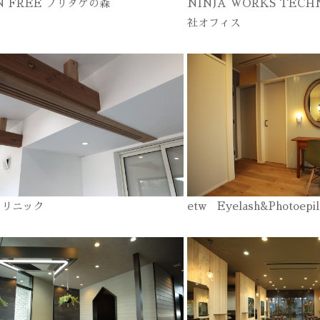
N FREE ノリタケの森
NINJA WORKS TECH
社オフィス
クリニック
etw Eyelash&Photoepil