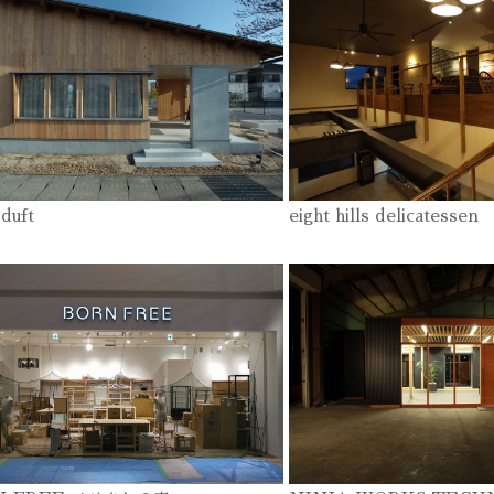
k duft
eight hills delicatessen