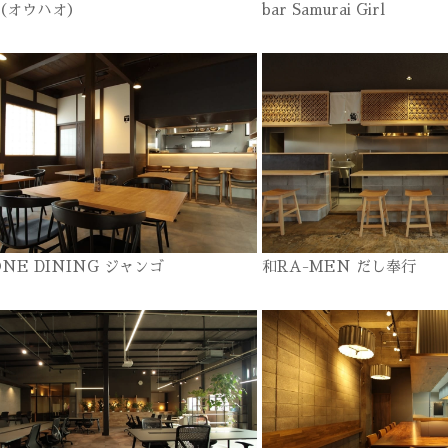
o（オウハオ）
bar Samurai Girl
ONE DINING ジャンゴ
和RA-MEN だし奉行