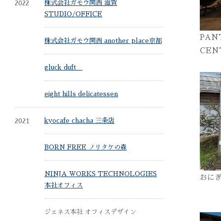
2022
株式会社ガモウ関西 滋賀
STUDIO/OFFICE
PAN
株式会社ガモウ関西 another place京都
CEN
gluck duft
eight hills delicatessen
2021
kyocafe chacha 三条店
BORN FREE ノリタケの森
NINJA WORKS TECHNOLOGIES
おに
本社オフィス
ジェネス本社 オフィスデザイン