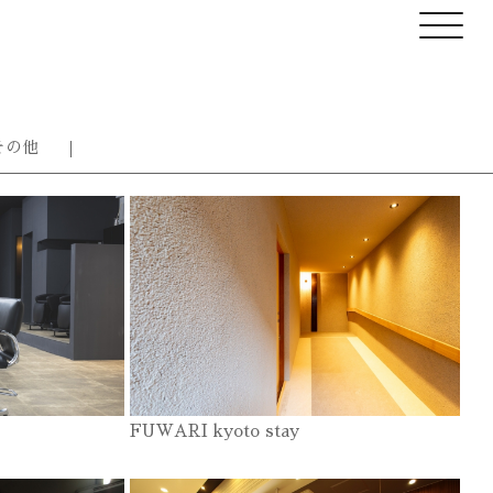
その他
FUWARI kyoto stay