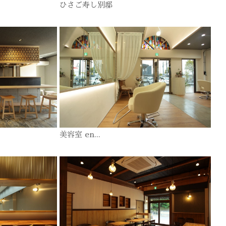
ひさご寿し別邸
美容室 en...