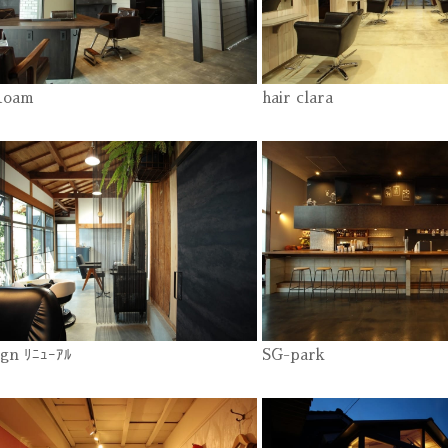
Roam
hair clara
ign ﾘﾆｭｰｱﾙ
SG-park