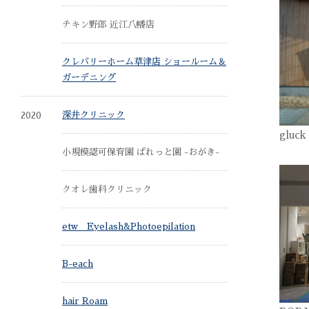
チキン野郎 近江八幡店
クレバリーホーム草津店 ショールーム＆
ガーデニング
2020
深井クリニック
gluc
小規模認可保育園 ぱれっと園 -おがき-
クオレ歯科クリニック
etw Eyelash&Photoepilation
B-each
hair Roam