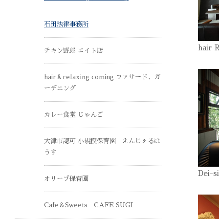
石田法律事務所
hair 
チキン野郎 エイト店
hair＆relaxing coming ファサード、ガ
ーデニング
カレー食堂 じゃんご
大津市認可 小規模保育園 えんじぇるは
うす
Dei-s
オリーブ保育園
Cafe＆Sweets CAFE SUGI