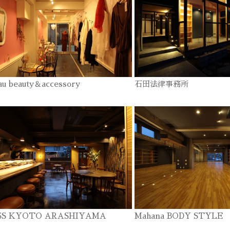
au beauty＆accessory
石田法律事務所
SS KYOTO ARASHIYAMA
Mahana BODY STYLE