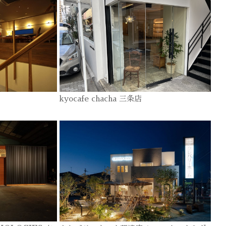
kyocafe chacha 三条店