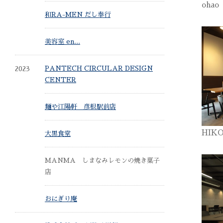
oha
和RA-MEN だし奉行
美容室 en...
2023
PANTECH CIRCULAR DESIGN
CENTER
麺や江陽軒 彦根駅前店
HIK
大黒食堂
MANMA しまなみレモンの焼き菓子
店
おにぎり庵