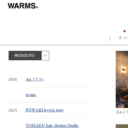
すべ
検索MENU
2026
As.(アス)
gram.
2025
FUWARI kyoto stay
As.(
YOHAKU hair design Studio