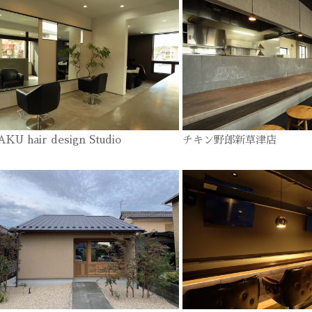
KU hair design Studio
チキン野郎新草津店