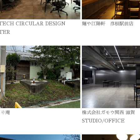
TECH CIRCULAR DESIGN
麺や江陽軒 彦根駅前店
TER
ぎり庵
株式会社ガモウ関西 滋賀
STUDIO/OFFICE