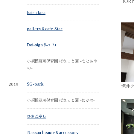
BOR
hair clara
gallery＆cafe Star
Dei-sign ﾘﾆｭｰｱﾙ
小規模認可保育園 ぱれっと園 -もとあや
の-
2019
SG-park
深井
小規模認可保育園 ぱれっと園 -たかの‐
ひさご寿し
Nassau beauty＆accessory