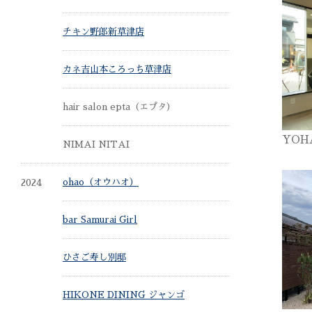
チキン野郎新草津店
カネ吉山本ころっち草津店
hair salon epta（エプタ）
YOHA
NIMAI NITAI
2024
ohao（オウハオ）
bar Samurai Girl
ひさご寿し別邸
HIKONE DINING ジャンゴ