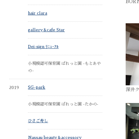
BOR
hair clara
gallery＆cafe Star
Dei-sign ﾘﾆｭｰｱﾙ
小規模認可保育園 ぱれっと園 -もとあや
の-
2019
SG-park
深井
小規模認可保育園 ぱれっと園 -たかの‐
ひさご寿し
Nassau beauty＆accessory