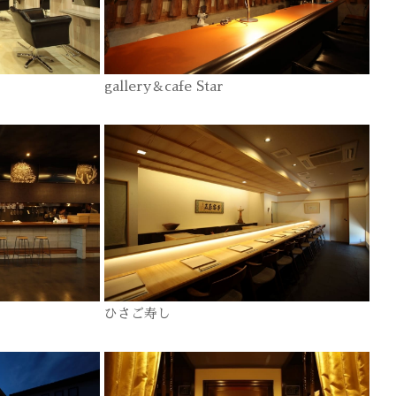
gallery＆cafe Star
ひさご寿し