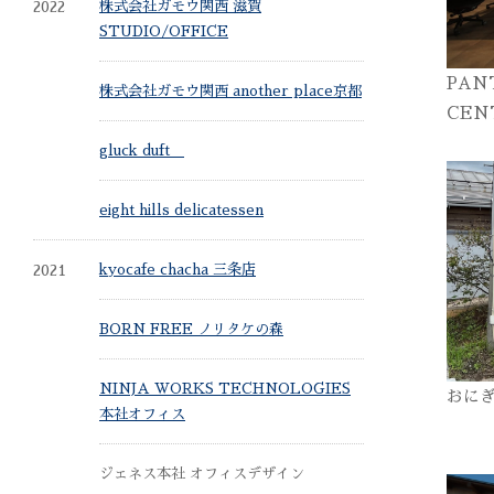
2022
株式会社ガモウ関西 滋賀
STUDIO/OFFICE
PAN
株式会社ガモウ関西 another place京都
CEN
gluck duft
eight hills delicatessen
2021
kyocafe chacha 三条店
BORN FREE ノリタケの森
NINJA WORKS TECHNOLOGIES
おに
本社オフィス
ジェネス本社 オフィスデザイン