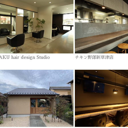
KU hair design Studio
チキン野郎新草津店