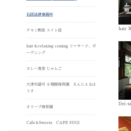
石田法律事務所
hair 
チキン野郎 エイト店
hair＆relaxing coming ファサード、ガ
ーデニング
カレー食堂 じゃんご
大津市認可 小規模保育園 えんじぇるは
うす
Dei-s
オリーブ保育園
Cafe＆Sweets CAFE SUGI