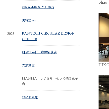
oha
和RA-MEN だし奉行
美容室 en...
2023
PANTECH CIRCULAR DESIGN
CENTER
麺や江陽軒 彦根駅前店
HIK
大黒食堂
MANMA しまなみレモンの焼き菓子
店
おにぎり庵