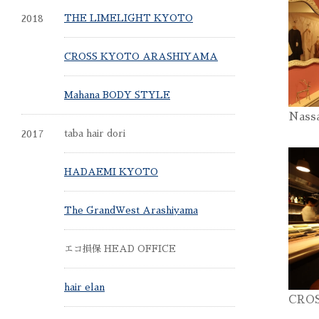
2018
THE LIMELIGHT KYOTO
CROSS KYOTO ARASHIYAMA
Mahana BODY STYLE
Nass
2017
taba hair dori
HADAEMI KYOTO
The GrandWest Arashiyama
エコ損保 HEAD OFFICE
hair elan
CRO