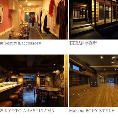
au beauty＆accessory
石田法律事務所
SS KYOTO ARASHIYAMA
Mahana BODY STYLE