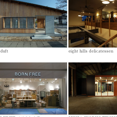
k duft
eight hills delicatessen