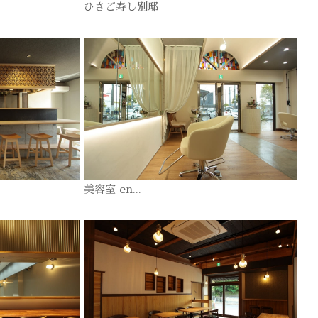
ひさご寿し別邸
美容室 en...