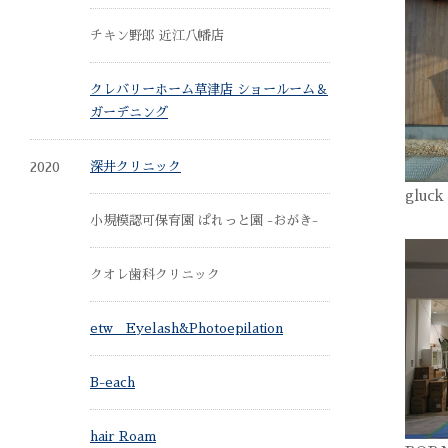
チキン野郎 近江八幡店
クレバリーホーム草津店 ショールーム＆
ガーデニング
2020
深井クリニック
gluc
小規模認可保育園 ぱれっと園 -おがき-
クオレ歯科クリニック
etw Eyelash&Photoepilation
B-each
hair Roam