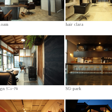
Roam
hair clara
ign ﾘﾆｭｰｱﾙ
SG-park