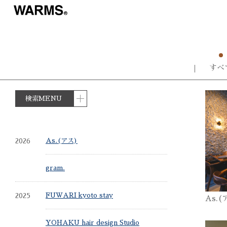
すべ
検索MENU
2026
As.(アス)
gram.
2025
FUWARI kyoto stay
As.(
YOHAKU hair design Studio