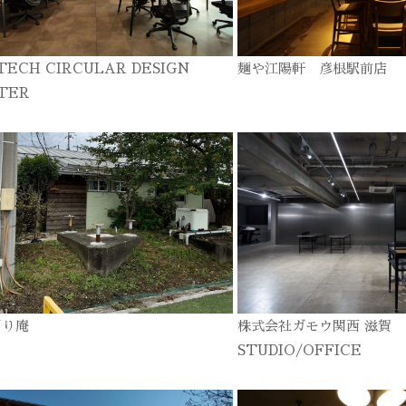
TECH CIRCULAR DESIGN
麺や江陽軒 彦根駅前店
TER
ぎり庵
株式会社ガモウ関西 滋賀
STUDIO/OFFICE