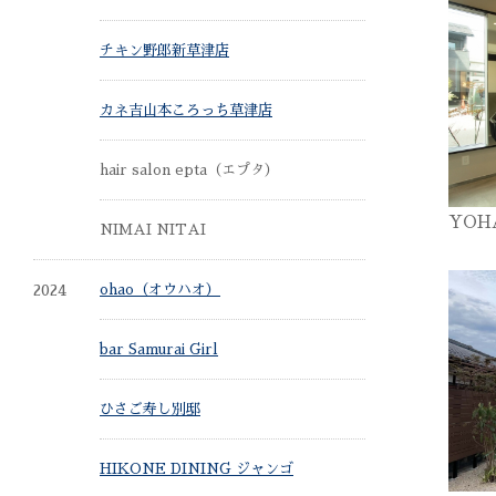
チキン野郎新草津店
カネ吉山本ころっち草津店
hair salon epta（エプタ）
YOHA
NIMAI NITAI
2024
ohao（オウハオ）
bar Samurai Girl
ひさご寿し別邸
HIKONE DINING ジャンゴ