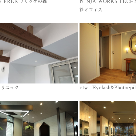
N FREE ノリタケの森
NINJA WORKS TECH
社オフィス
クリニック
etw Eyelash&Photoepil