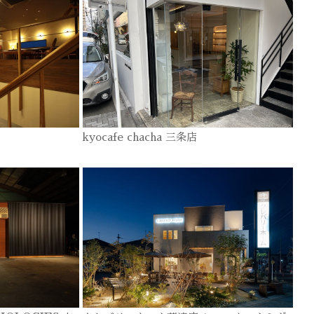
kyocafe chacha 三条店