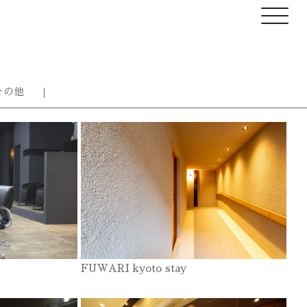
その他
FUWARI kyoto stay