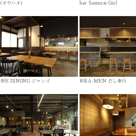
o（オウハオ）
bar Samurai Girl
ONE DINING ジャンゴ
和RA-MEN だし奉行