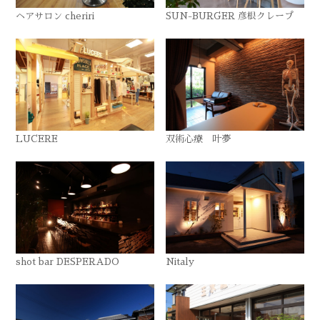
ヘアサロン cheriri
SUN-BURGER 彦根クレープ
LUCERE
双術心療 叶夢
shot bar DESPERADO
Nitaly