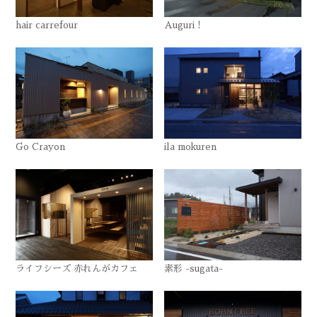
hair carrefour
Auguri !
Go Crayon
ila mokuren
ライフシーズ 赤れんがカフェ
素形 -sugata-