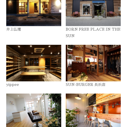
井上仏壇
BORN FREE PLACE IN THE
SUN
yippee
SUN-BURGER 長浜店