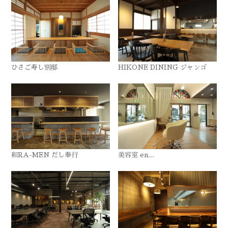
ひさご寿し別邸
HIKONE DINING ジャンゴ
和RA-MEN だし奉行
美容室 en...