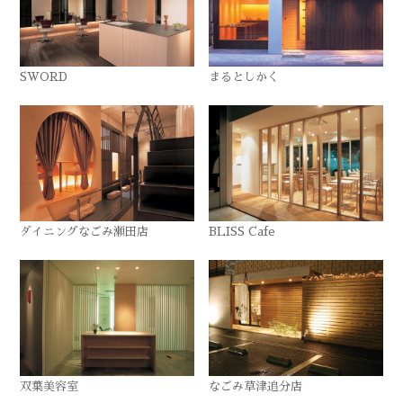
SWORD
まるとしかく
ダイニングなごみ瀬田店
BLISS Cafe
双葉美容室
なごみ草津追分店