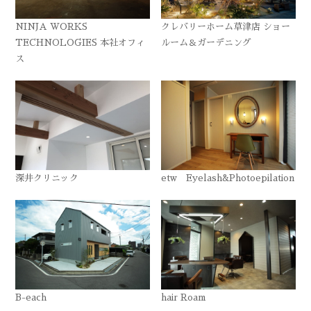
NINJA WORKS
クレバリーホーム草津店 ショー
TECHNOLOGIES 本社オフィ
ルーム＆ガーデニング
ス
深井クリニック
etw Eyelash&Photoepilation
B-each
hair Roam