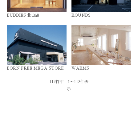
BUDDIES 北山店
ROUNDS
BORN FREE MEGA STORE
WARMS
112件中 1～112件表
示