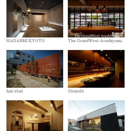
HADAEMI KYOTO
The GrandWest Arashiyama
hair elan
Girasole