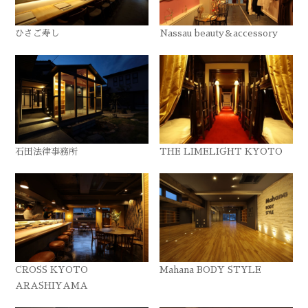
ひさご寿し
Nassau beauty＆accessory
石田法律事務所
THE LIMELIGHT KYOTO
CROSS KYOTO
Mahana BODY STYLE
ARASHIYAMA