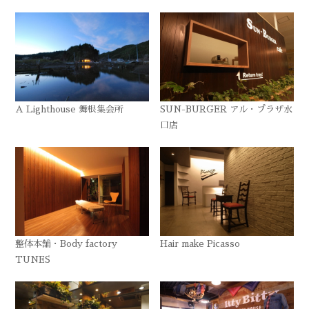
A Lighthouse 舞根集会所
SUN-BURGER アル・プラザ水
口店
整体本舗・Body factory
Hair make Picasso
TUNES