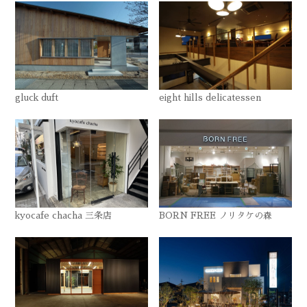
gluck duft
eight hills delicatessen
kyocafe chacha 三条店
BORN FREE ノリタケの森