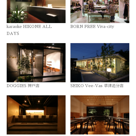
karaoke HIKONE ALL
BORN FREE Viva-city
DAYS
DOGGIES 神戸店
SEIKO Vee-Vas 草津追分店