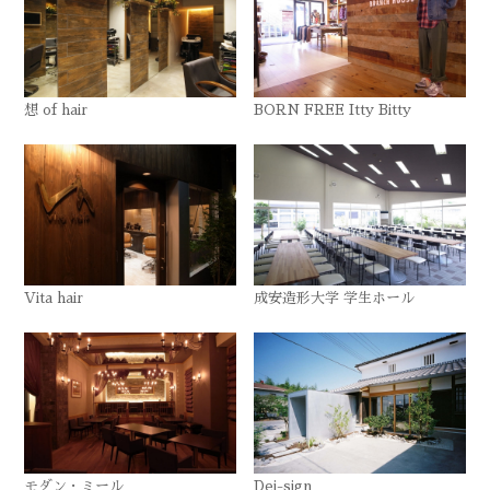
想 of hair
BORN FREE Itty Bitty
Vita hair
成安造形大学 学生ホール
モダン・ミール
Dei-sign