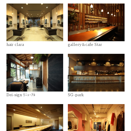
hair clara
gallery＆cafe Star
Dei-sign ﾘﾆｭｰｱﾙ
SG-park